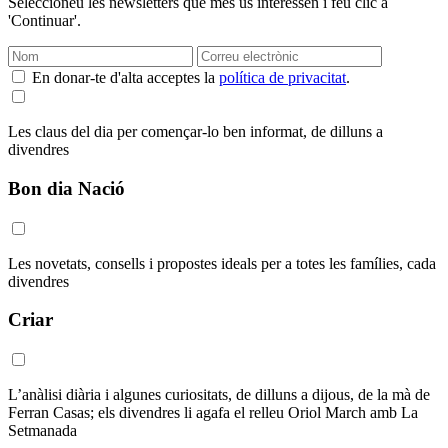
Seleccioneu les newsletters que més us interessen i feu clic a
'Continuar'.
En donar-te d'alta acceptes la
política de privacitat
.
Les claus del dia per començar-lo ben informat, de dilluns a
divendres
Bon dia Nació
Les novetats, consells i propostes ideals per a totes les famílies, cada
divendres
Criar
L’anàlisi diària i algunes curiositats, de dilluns a dijous, de la mà de
Ferran Casas; els divendres li agafa el relleu Oriol March amb La
Setmanada