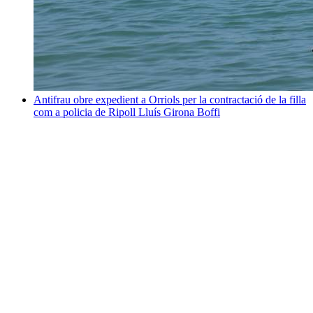
Antifrau obre expedient a Orriols per la contractació de la filla
com a policia de Ripoll
Lluís Girona Boffi