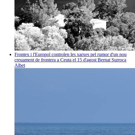
Frontex i l'Europol controlen les xarxes pel rumor d'un nou
creuament de frontera a Ceuta el 15 d'agost
Bernat Surroca
Albet