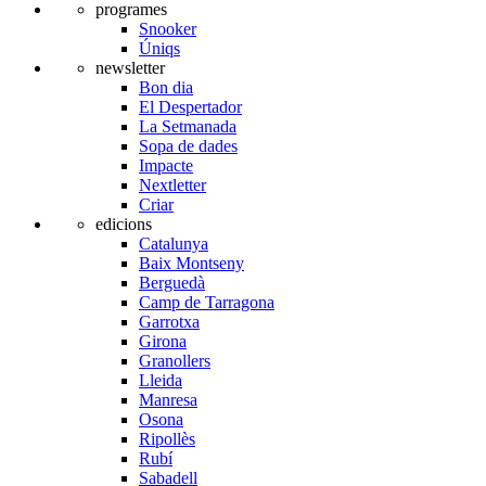
programes
Snooker
Úniqs
newsletter
Bon dia
El Despertador
La Setmanada
Sopa de dades
Impacte
Nextletter
Criar
edicions
Catalunya
Baix Montseny
Berguedà
Camp de Tarragona
Garrotxa
Girona
Granollers
Lleida
Manresa
Osona
Ripollès
Rubí
Sabadell