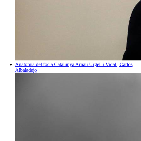
Anatomia del foc a Catalunya
Arnau Urgell i Vidal | Carlos
Albaladejo