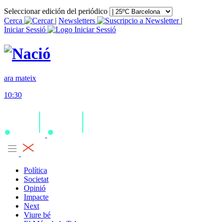
Seleccionar edición del periódico
Cerca
|
Newsletters
|
Iniciar Sessió
ara mateix
10:30
Política
Societat
Opinió
Impacte
Next
Viure bé