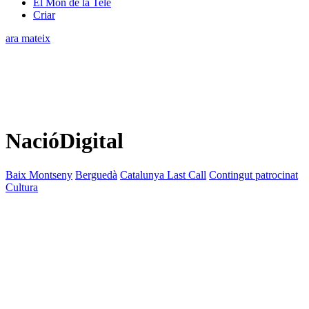
El Món de la Tele
Criar
ara mateix
NacióDigital
Baix Montseny
Berguedà
Catalunya Last Call
Contingut patrocinat
Cultura