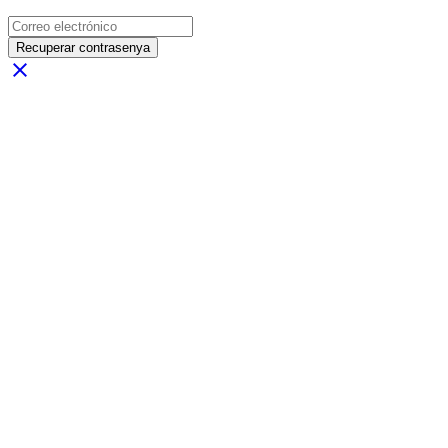
Recuperar contrasenya
close