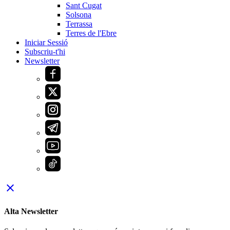
Sant Cugat
Solsona
Terrassa
Terres de l'Ebre
Iniciar Sessió
Subscriu-t'hi
Newsletter
close
Alta Newsletter