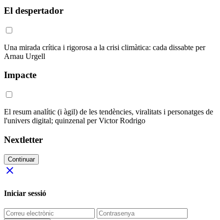
El despertador
Una mirada crítica i rigorosa a la crisi climàtica: cada dissabte per
Arnau Urgell
Impacte
El resum analític (i àgil) de les tendències, viralitats i personatges de
l'univers digital; quinzenal per Victor Rodrigo
Nextletter
Continuar
close
Iniciar sessió