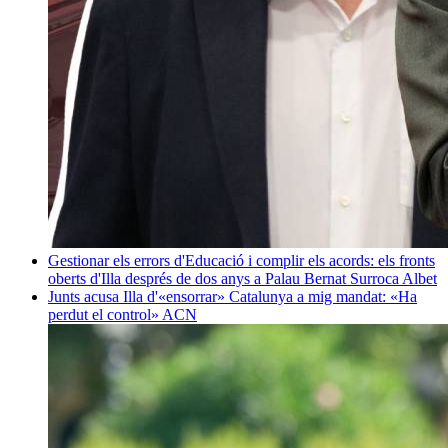
Gestionar els errors d'Educació i complir els acords: els fronts
oberts d'Illa després de dos anys a Palau
Bernat Surroca Albet
Junts acusa Illa d'«ensorrar» Catalunya a mig mandat: «Ha
perdut el control»
ACN