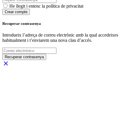
He llegit i entenc la política de privacitat
Crear compte
Recuperar contrasenya
Introdueix l’adreça de correu electrònic amb la qual accedeixes
habitualment i t’enviarem una nova clau d’accés.
Recuperar contrasenya
close