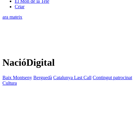
El Món de la Tele
Criar
ara mateix
NacióDigital
Baix Montseny
Berguedà
Catalunya Last Call
Contingut patrocinat
Cultura