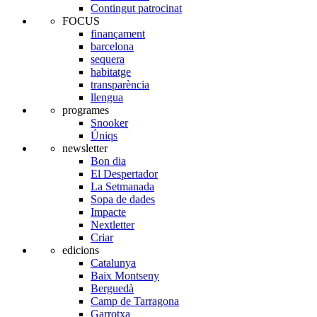
Contingut patrocinat
FOCUS
finançament
barcelona
sequera
habitatge
transparència
llengua
programes
Snooker
Úniqs
newsletter
Bon dia
El Despertador
La Setmanada
Sopa de dades
Impacte
Nextletter
Criar
edicions
Catalunya
Baix Montseny
Berguedà
Camp de Tarragona
Garrotxa