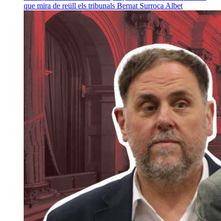
que mira de reüll els tribunals
Bernat Surroca Albet