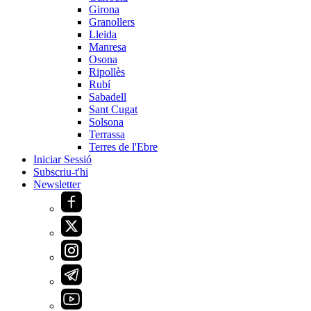
Girona
Granollers
Lleida
Manresa
Osona
Ripollès
Rubí
Sabadell
Sant Cugat
Solsona
Terrassa
Terres de l'Ebre
Iniciar Sessió
Subscriu-t'hi
Newsletter