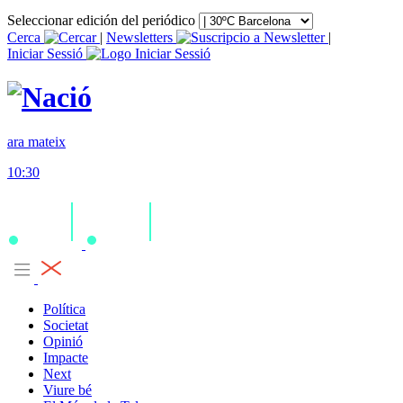
Seleccionar edición del periódico
Cerca
|
Newsletters
|
Iniciar Sessió
ara mateix
10:30
Política
Societat
Opinió
Impacte
Next
Viure bé