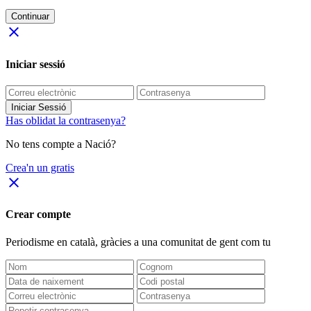
Continuar
close
Iniciar sessió
Iniciar Sessió
Has oblidat la contrasenya?
No tens compte a Nació?
Crea'n un gratis
close
Crear compte
Periodisme
en català
, gràcies a una comunitat de gent com tu