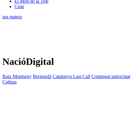
El Món de la Tele
Criar
ara mateix
NacióDigital
Baix Montseny
Berguedà
Catalunya Last Call
Contingut patrocinat
Cultura