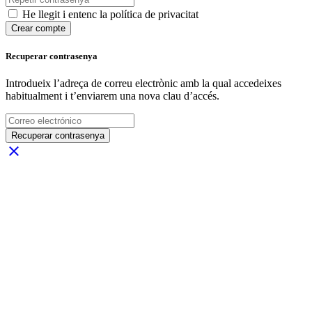
He llegit i entenc la política de privacitat
Crear compte
Recuperar contrasenya
Introdueix l’adreça de correu electrònic amb la qual accedeixes
habitualment i t’enviarem una nova clau d’accés.
Recuperar contrasenya
close