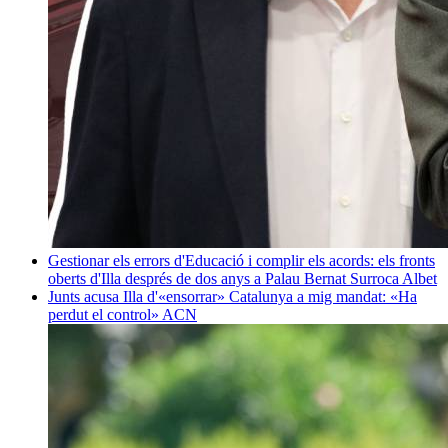
Gestionar els errors d'Educació i complir els acords: els fronts
oberts d'Illa després de dos anys a Palau
Bernat Surroca Albet
Junts acusa Illa d'«ensorrar» Catalunya a mig mandat: «Ha
perdut el control»
ACN