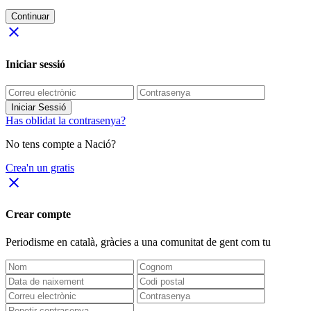
Continuar
close
Iniciar sessió
Iniciar Sessió
Has oblidat la contrasenya?
No tens compte a Nació?
Crea'n un gratis
close
Crear compte
Periodisme
en català
, gràcies a una comunitat de gent com tu