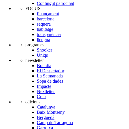
Contingut patrocinat
FOCUS
finançament
barcelona
sequera
habitatge
transparència
llengua
programes
Snooker
Úniqs
newsletter
Bon dia
El Despertador
La Setmanada
Sopa de dades
Impacte
Nextletter
Criar
edicions
Catalunya
Baix Montseny
Berguedà
Camp de Tarragona
Garrotxa