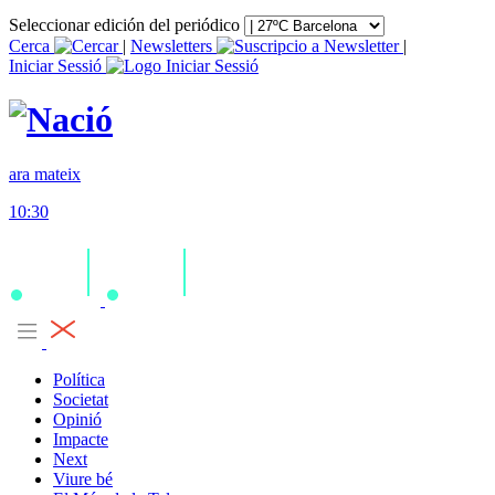
Seleccionar edición del periódico
Cerca
|
Newsletters
|
Iniciar Sessió
ara mateix
10:30
Política
Societat
Opinió
Impacte
Next
Viure bé