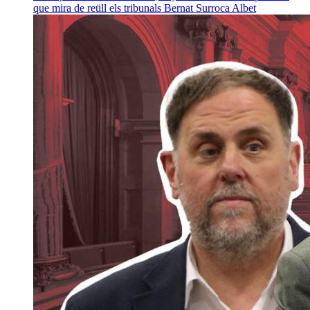
que mira de reüll els tribunals
Bernat Surroca Albet