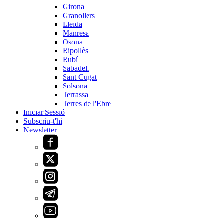
Girona
Granollers
Lleida
Manresa
Osona
Ripollès
Rubí
Sabadell
Sant Cugat
Solsona
Terrassa
Terres de l'Ebre
Iniciar Sessió
Subscriu-t'hi
Newsletter