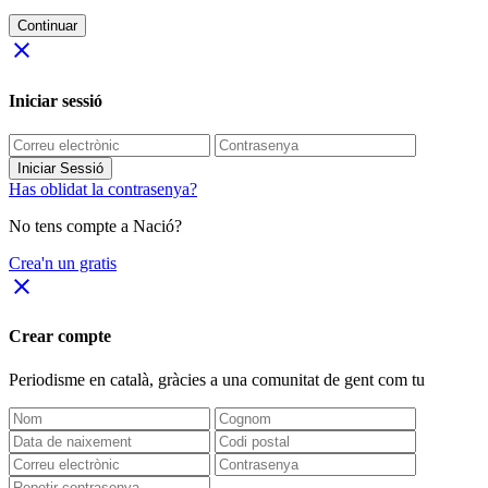
Continuar
close
Iniciar sessió
Iniciar Sessió
Has oblidat la contrasenya?
No tens compte a Nació?
Crea'n un gratis
close
Crear compte
Periodisme
en català
, gràcies a una comunitat de gent com tu