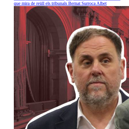
que mira de reüll els tribunals
Bernat Surroca Albet