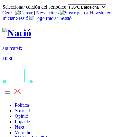
Seleccionar edición del periódico
Cerca
|
Newsletters
|
Iniciar Sessió
ara mateix
10:30
Política
Societat
Opinió
Impacte
Next
Viure bé