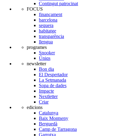
Contingut patrocinat
FOCUS
finançament
barcelona
sequera
habitatge
transparència
llengua
programes
Snooker
Úniqs
newsletter
Bon dia
El Despertador
La Setmanada
Sopa de dades
Impacte
Nextletter
Criar
edicions
Catalunya
Baix Montseny
Berguedà
Camp de Tarragona
Garrotxa