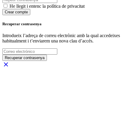
He llegit i entenc la política de privacitat
Crear compte
Recuperar contrasenya
Introdueix l’adreça de correu electrònic amb la qual accedeixes
habitualment i t’enviarem una nova clau d’accés.
Recuperar contrasenya
close