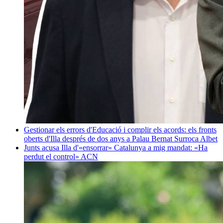
Gestionar els errors d'Educació i complir els acords: els fronts
oberts d'Illa després de dos anys a Palau
Bernat Surroca Albet
Junts acusa Illa d'«ensorrar» Catalunya a mig mandat: «Ha
perdut el control»
ACN