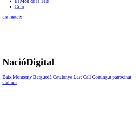
El Món de la Tele
Criar
ara mateix
NacióDigital
Baix Montseny
Berguedà
Catalunya Last Call
Contingut patrocinat
Cultura