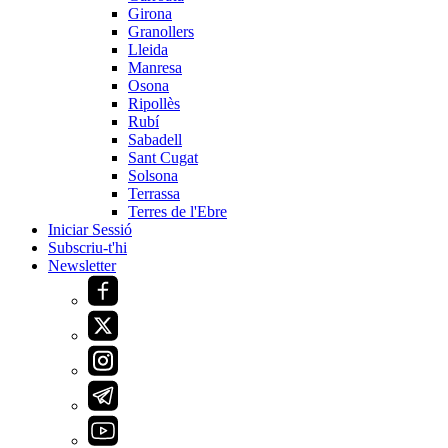
Girona
Granollers
Lleida
Manresa
Osona
Ripollès
Rubí
Sabadell
Sant Cugat
Solsona
Terrassa
Terres de l'Ebre
Iniciar Sessió
Subscriu-t'hi
Newsletter