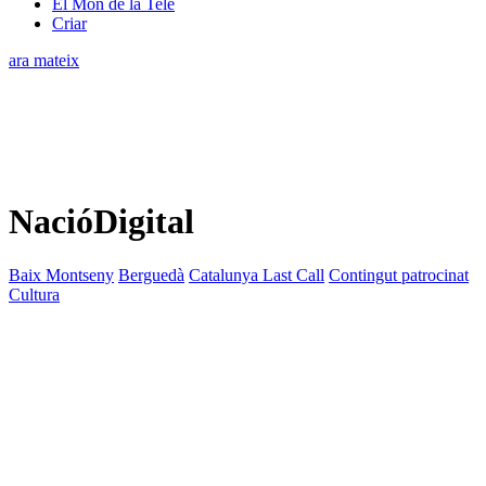
El Món de la Tele
Criar
ara mateix
NacióDigital
Baix Montseny
Berguedà
Catalunya Last Call
Contingut patrocinat
Cultura