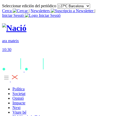
Seleccionar edición del periódico
Cerca
|
Newsletters
|
Iniciar Sessió
ara mateix
10:30
Política
Societat
Opinió
Impacte
Next
Viure bé