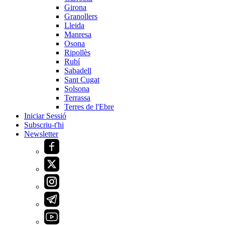
Girona
Granollers
Lleida
Manresa
Osona
Ripollès
Rubí
Sabadell
Sant Cugat
Solsona
Terrassa
Terres de l'Ebre
Iniciar Sessió
Subscriu-t'hi
Newsletter