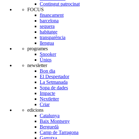
Contingut patrocinat
FOCUS
finançament
barcelona
sequera
habitatge
transparència
llengua
programes
Snooker
Úniqs
newsletter
Bon dia
El Despertador
La Setmanada
Sopa de dades
Impacte
Nextletter
Criar
edicions
Catalunya
Baix Montseny
Berguedà
Camp de Tarragona
Garrotxa