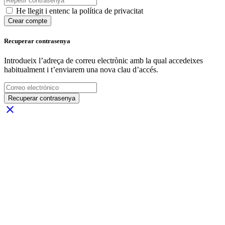
He llegit i entenc la política de privacitat
Crear compte
Recuperar contrasenya
Introdueix l’adreça de correu electrònic amb la qual accedeixes
habitualment i t’enviarem una nova clau d’accés.
Recuperar contrasenya
close