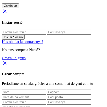
Continuar
close
Iniciar sessió
Iniciar Sessió
Has oblidat la contrasenya?
No tens compte a Nació?
Crea'n un gratis
close
Crear compte
Periodisme
en català
, gràcies a una comunitat de gent com tu