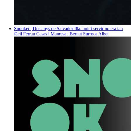
Snooker | Dos anys de Salvador Illa: unir i servir no era tan
fàcil
Ferran Casas i Manresa | Bernat Surroca Albet