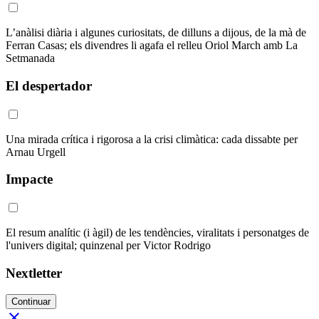
L’anàlisi diària i algunes curiositats, de dilluns a dijous, de la mà de
Ferran Casas; els divendres li agafa el relleu Oriol March amb La
Setmanada
El despertador
Una mirada crítica i rigorosa a la crisi climàtica: cada dissabte per
Arnau Urgell
Impacte
El resum analític (i àgil) de les tendències, viralitats i personatges de
l'univers digital; quinzenal per Victor Rodrigo
Nextletter
Continuar
close