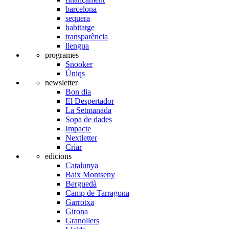
barcelona
sequera
habitatge
transparència
llengua
programes
Snooker
Úniqs
newsletter
Bon dia
El Despertador
La Setmanada
Sopa de dades
Impacte
Nextletter
Criar
edicions
Catalunya
Baix Montseny
Berguedà
Camp de Tarragona
Garrotxa
Girona
Granollers