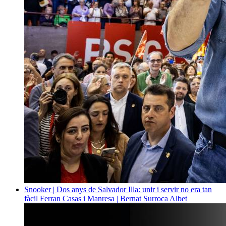
Snooker | Dos anys de Salvador Illa: unir i servir no era tan
fàcil
Ferran Casas i Manresa | Bernat Surroca Albet