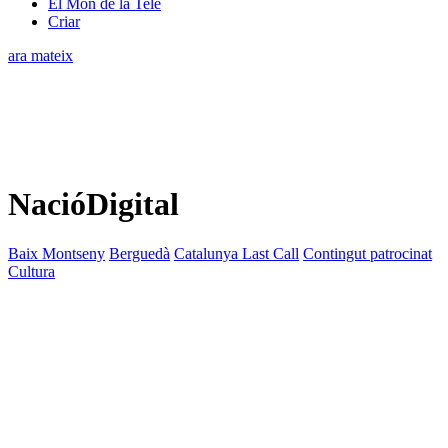
El Món de la Tele
Criar
ara mateix
NacióDigital
Baix Montseny
Berguedà
Catalunya Last Call
Contingut patrocinat
Cultura