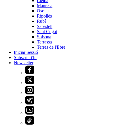
Lleida
Manresa
Osona
Ripollès
Rubí
Sabadell
Sant Cugat
Solsona
Terrassa
Terres de l'Ebre
Iniciar Sessió
Subscriu-t'hi
Newsletter