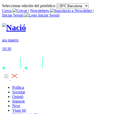
Seleccionar edición del periódico
Cerca
|
Newsletters
|
Iniciar Sessió
ara mateix
10:30
Política
Societat
Opinió
Impacte
Next
Viure bé