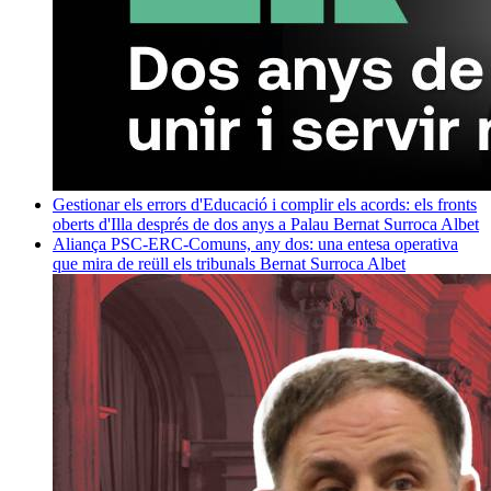
Gestionar els errors d'Educació i complir els acords: els fronts
oberts d'Illa després de dos anys a Palau
Bernat Surroca Albet
Aliança PSC-ERC-Comuns, any dos: una entesa operativa
que mira de reüll els tribunals
Bernat Surroca Albet