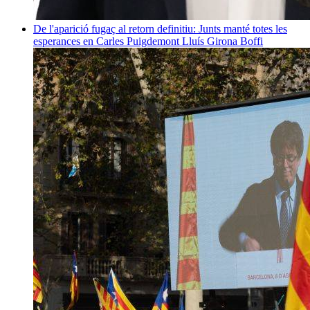
De l'aparició fugaç al retorn definitiu: Junts manté totes les
esperances en Carles Puigdemont
Lluís Girona Boffi