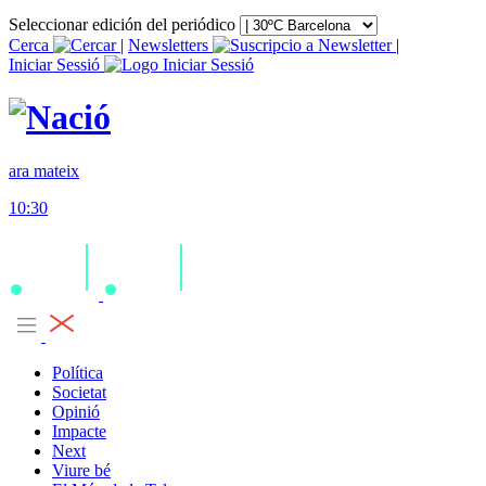
Seleccionar edición del periódico
Cerca
|
Newsletters
|
Iniciar Sessió
ara mateix
10:30
Política
Societat
Opinió
Impacte
Next
Viure bé