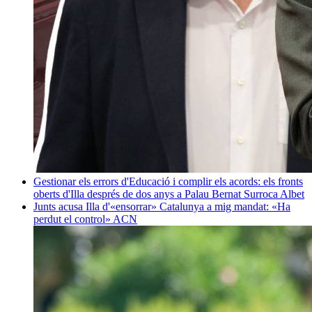
Gestionar els errors d'Educació i complir els acords: els fronts
oberts d'Illa després de dos anys a Palau
Bernat Surroca Albet
Junts acusa Illa d'«ensorrar» Catalunya a mig mandat: «Ha
perdut el control»
ACN