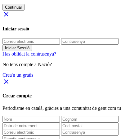
Continuar
close
Iniciar sessió
Iniciar Sessió
Has oblidat la contrasenya?
No tens compte a Nació?
Crea'n un gratis
close
Crear compte
Periodisme
en català
, gràcies a una comunitat de gent com tu