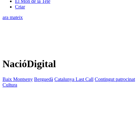
El Món de la Tele
Criar
ara mateix
NacióDigital
Baix Montseny
Berguedà
Catalunya Last Call
Contingut patrocinat
Cultura