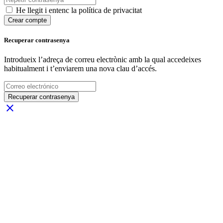
He llegit i entenc la política de privacitat
Crear compte
Recuperar contrasenya
Introdueix l’adreça de correu electrònic amb la qual accedeixes
habitualment i t’enviarem una nova clau d’accés.
Recuperar contrasenya
close