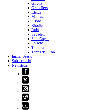
Girona
Granollers
Lleida
Manresa
Osona
Ripollès
Rubí
Sabadell
Sant Cugat
Solsona
Terrassa
Terres de l'Ebre
Iniciar Sessió
Subscriu-t'hi
Newsletter