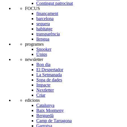
Contingut patrocinat
FOCUS
finançament
barcelona
sequera
habitatge
transparència
llengua
programes
Snooker
Úniqs
newsletter
Bon dia
El Despertador
La Setmanada
Sopa de dades
Impacte
Nextletter
Criar
edicions
Catalunya
Baix Montseny
Berguedà
Camp de Tarragona
Garrotxa