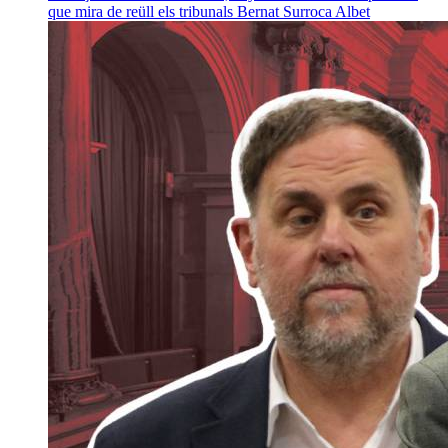
que mira de reüll els tribunals
Bernat Surroca Albet