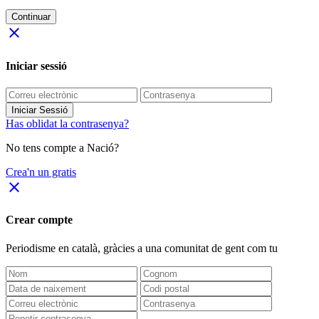
Continuar
close
Iniciar sessió
Iniciar Sessió
Has oblidat la contrasenya?
No tens compte a Nació?
Crea'n un gratis
close
Crear compte
Periodisme
en català
, gràcies a una comunitat de gent com tu