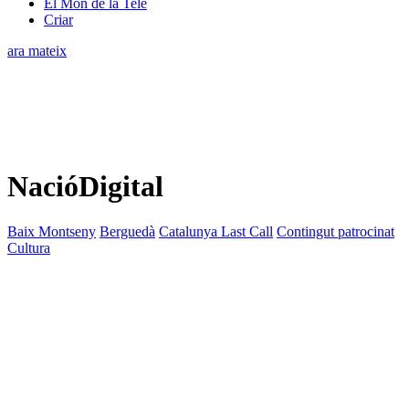
El Món de la Tele
Criar
ara mateix
NacióDigital
Baix Montseny
Berguedà
Catalunya Last Call
Contingut patrocinat
Cultura