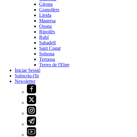
Girona
Granollers
Lleida
Manresa
Osona
Ripollès
Rubí
Sabadell
Sant Cugat
Solsona
Terrassa
Terres de l'Ebre
Iniciar Sessió
Subscriu-t'hi
Newsletter