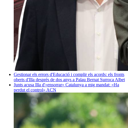
Gestionar els errors d'Educació i complir els acords: els fronts
oberts d'Illa després de dos anys a Palau
Bernat Surroca Albet
Junts acusa Illa d'«ensorrar» Catalunya a mig mandat: «Ha
perdut el control»
ACN