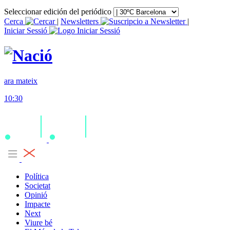
Seleccionar edición del periódico
Cerca
|
Newsletters
|
Iniciar Sessió
ara mateix
10:30
Política
Societat
Opinió
Impacte
Next
Viure bé