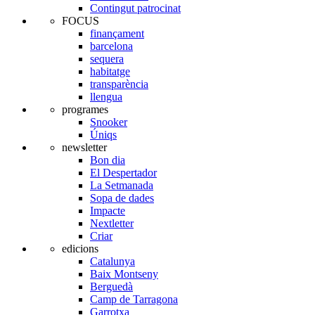
Contingut patrocinat
FOCUS
finançament
barcelona
sequera
habitatge
transparència
llengua
programes
Snooker
Úniqs
newsletter
Bon dia
El Despertador
La Setmanada
Sopa de dades
Impacte
Nextletter
Criar
edicions
Catalunya
Baix Montseny
Berguedà
Camp de Tarragona
Garrotxa