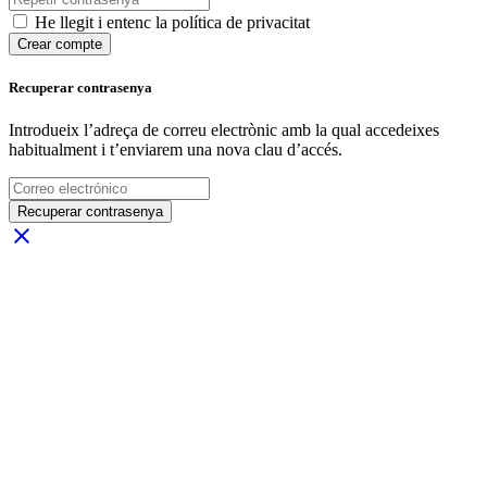
He llegit i entenc la política de privacitat
Crear compte
Recuperar contrasenya
Introdueix l’adreça de correu electrònic amb la qual accedeixes
habitualment i t’enviarem una nova clau d’accés.
Recuperar contrasenya
close