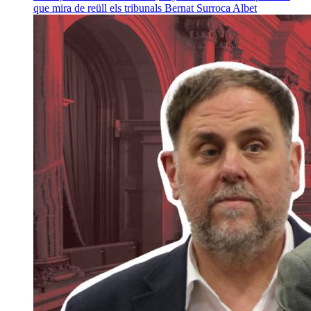
que mira de reüll els tribunals
Bernat Surroca Albet