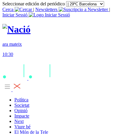
Seleccionar edición del periódico
Cerca
|
Newsletters
|
Iniciar Sessió
ara mateix
10:30
Política
Societat
Opinió
Impacte
Next
Viure bé
El Món de la Tele