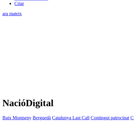
Criar
ara mateix
NacióDigital
Baix Montseny
Berguedà
Catalunya Last Call
Contingut patrocinat
C