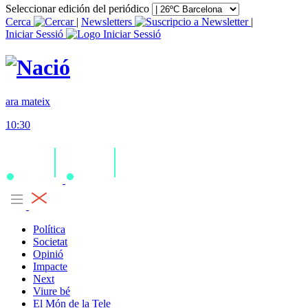
Seleccionar edición del periódico
Cerca
|
Newsletters
|
Iniciar Sessió
ara mateix
10:30
Política
Societat
Opinió
Impacte
Next
Viure bé
El Món de la Tele