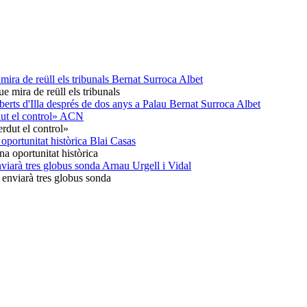
ra de reüll els tribunals
Bernat Surroca Albet
oberts d'Illa després de dos anys a Palau
Bernat Surroca Albet
ut el control»
ACN
a oportunitat històrica
Blai Casas
nviarà tres globus sonda
Arnau Urgell i Vidal