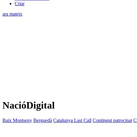
Criar
ara mateix
NacióDigital
Baix Montseny
Berguedà
Catalunya Last Call
Contingut patrocinat
C