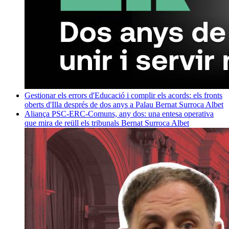
Gestionar els errors d'Educació i complir els acords: els fronts
oberts d'Illa després de dos anys a Palau
Bernat Surroca Albet
Aliança PSC-ERC-Comuns, any dos: una entesa operativa
que mira de reüll els tribunals
Bernat Surroca Albet