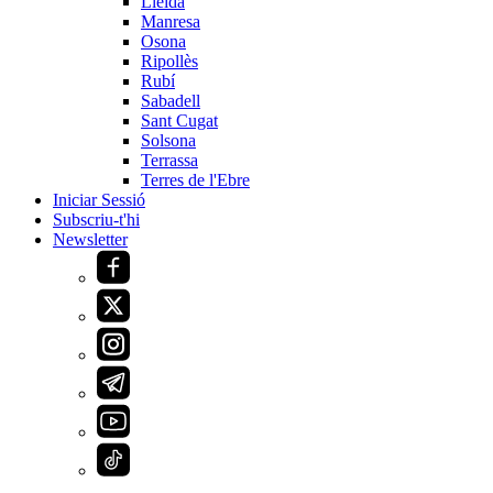
Lleida
Manresa
Osona
Ripollès
Rubí
Sabadell
Sant Cugat
Solsona
Terrassa
Terres de l'Ebre
Iniciar Sessió
Subscriu-t'hi
Newsletter