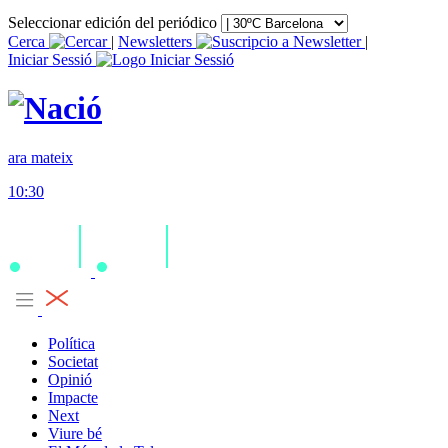
Seleccionar edición del periódico
Cerca
|
Newsletters
|
Iniciar Sessió
ara mateix
10:30
Política
Societat
Opinió
Impacte
Next
Viure bé