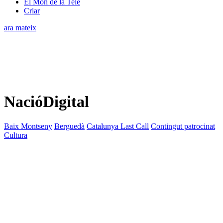
El Món de la Tele
Criar
ara mateix
NacióDigital
Baix Montseny
Berguedà
Catalunya Last Call
Contingut patrocinat
Cultura