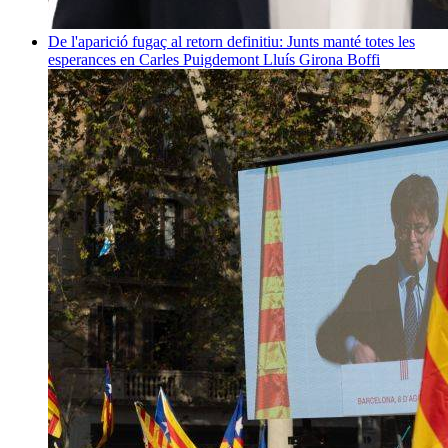
De l'aparició fugaç al retorn definitiu: Junts manté totes les
esperances en Carles Puigdemont
Lluís Girona Boffi