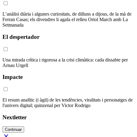
L’anàlisi diària i algunes curiositats, de dilluns a dijous, de la mà de
Ferran Casas; els divendres li agafa el relleu Oriol March amb La
Setmanada
El despertador
Una mirada crítica i rigorosa a la crisi climàtica: cada dissabte per
Arnau Urgell
Impacte
El resum analític (i àgil) de les tendències, viralitats i personatges de
l'univers digital; quinzenal per Victor Rodrigo
Nextletter
Continuar
close