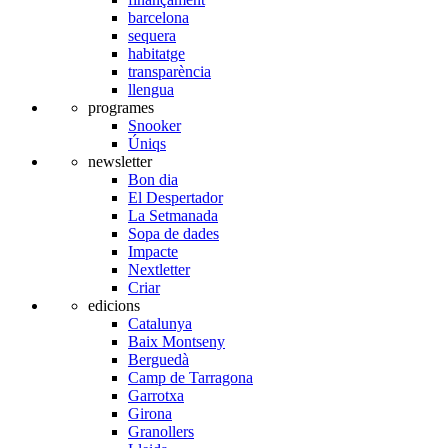
barcelona
sequera
habitatge
transparència
llengua
programes
Snooker
Úniqs
newsletter
Bon dia
El Despertador
La Setmanada
Sopa de dades
Impacte
Nextletter
Criar
edicions
Catalunya
Baix Montseny
Berguedà
Camp de Tarragona
Garrotxa
Girona
Granollers