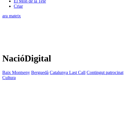
El Món de la Tele
Criar
ara mateix
NacióDigital
Baix Montseny
Berguedà
Catalunya Last Call
Contingut patrocinat
Cultura