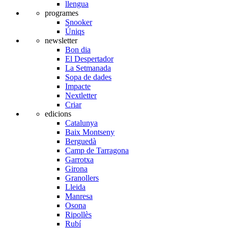
llengua
programes
Snooker
Úniqs
newsletter
Bon dia
El Despertador
La Setmanada
Sopa de dades
Impacte
Nextletter
Criar
edicions
Catalunya
Baix Montseny
Berguedà
Camp de Tarragona
Garrotxa
Girona
Granollers
Lleida
Manresa
Osona
Ripollès
Rubí