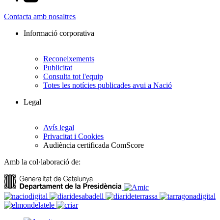
Contacta amb nosaltres
Informació corporativa
Reconeixements
Publicitat
Consulta tot l'equip
Totes les notícies publicades avui a Nació
Legal
Avís legal
Privacitat i Cookies
Audiència certificada ComScore
Amb la col·laboració de: