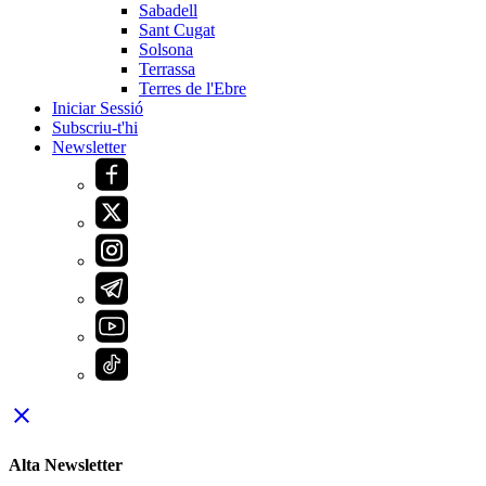
Sabadell
Sant Cugat
Solsona
Terrassa
Terres de l'Ebre
Iniciar Sessió
Subscriu-t'hi
Newsletter
close
Alta Newsletter