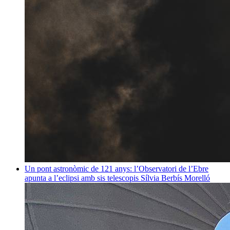
Un pont astronòmic de 121 anys: l’Observatori de l’Ebre
apunta a l’eclipsi amb sis telescopis
Sílvia Berbís Morelló