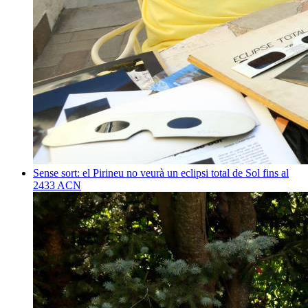
Sense sort: el Pirineu no veurà un eclipsi total de Sol fins al
2433
ACN