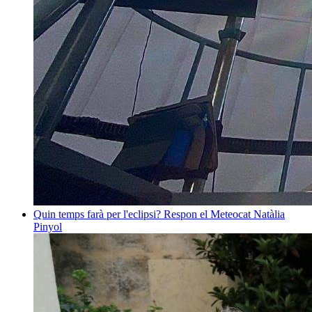
Quin temps farà per l'eclipsi? Respon el Meteocat
Natàlia
Pinyol