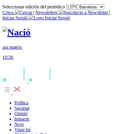
Seleccionar edición del periódico
Cerca
|
Newsletters
|
Iniciar Sessió
ara mateix
10:30
Política
Societat
Opinió
Impacte
Next
Viure bé