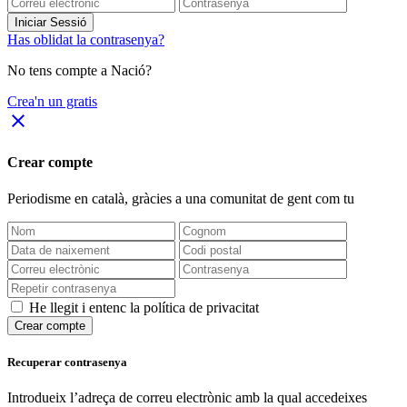
Iniciar Sessió
Has oblidat la contrasenya?
No tens compte a Nació?
Crea'n un gratis
close
Crear compte
Periodisme
en català
, gràcies a una comunitat de gent com tu
He llegit i entenc la política de privacitat
Crear compte
Recuperar contrasenya
Introdueix l’adreça de correu electrònic amb la qual accedeixes