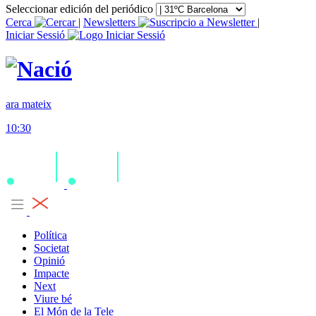
Seleccionar edición del periódico
Cerca
|
Newsletters
|
Iniciar Sessió
ara mateix
10:30
Política
Societat
Opinió
Impacte
Next
Viure bé
El Món de la Tele