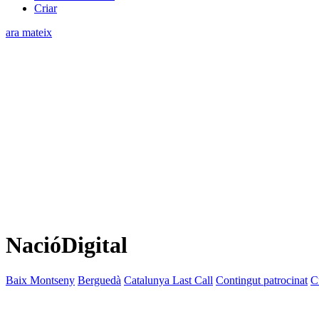
Criar
ara mateix
NacióDigital
Baix Montseny
Berguedà
Catalunya Last Call
Contingut patrocinat
C