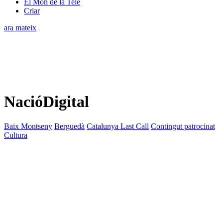
El Món de la Tele
Criar
ara mateix
NacióDigital
Baix Montseny
Berguedà
Catalunya Last Call
Contingut patrocinat
Cultura