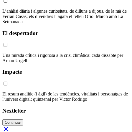
L’anàlisi diària i algunes curiositats, de dilluns a dijous, de la mà de
Ferran Casas; els divendres li agafa el relleu Oriol March amb La
Setmanada
El despertador
Una mirada crítica i rigorosa a la crisi climàtica: cada dissabte per
Arnau Urgell
Impacte
El resum analític (i àgil) de les tendències, viralitats i personatges de
l'univers digital; quinzenal per Victor Rodrigo
Nextletter
Continuar
close