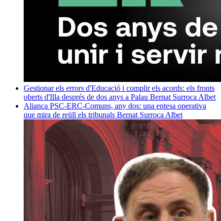
Gestionar els errors d'Educació i complir els acords: els fronts
oberts d'Illa després de dos anys a Palau
Bernat Surroca Albet
Aliança PSC-ERC-Comuns, any dos: una entesa operativa
que mira de reüll els tribunals
Bernat Surroca Albet