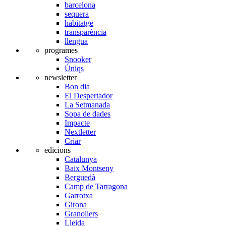
barcelona
sequera
habitatge
transparència
llengua
programes
Snooker
Úniqs
newsletter
Bon dia
El Despertador
La Setmanada
Sopa de dades
Impacte
Nextletter
Criar
edicions
Catalunya
Baix Montseny
Berguedà
Camp de Tarragona
Garrotxa
Girona
Granollers
Lleida