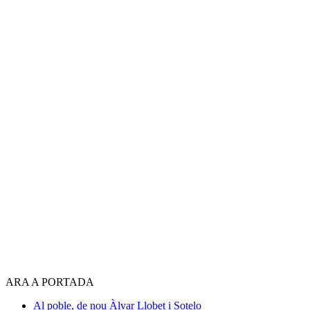
ARA A PORTADA
Al poble, de nou
Àlvar Llobet i Sotelo