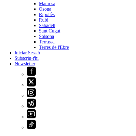
Manresa
Osona
Ripollès
Rubí
Sabadell
Sant Cugat
Solsona
Terrassa
Terres de l'Ebre
Iniciar Sessió
Subscriu-t'hi
Newsletter