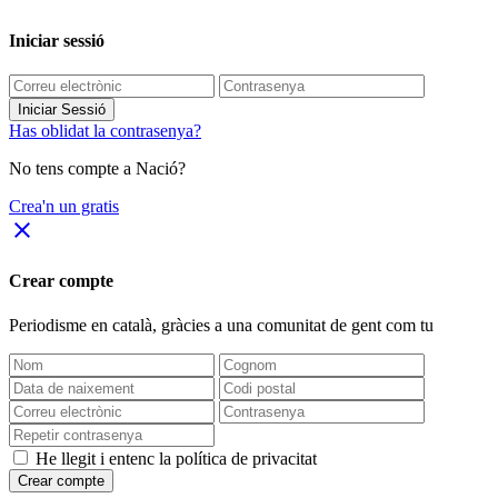
Iniciar sessió
Iniciar Sessió
Has oblidat la contrasenya?
No tens compte a Nació?
Crea'n un gratis
close
Crear compte
Periodisme
en català
, gràcies a una comunitat de gent com tu
He llegit i entenc la política de privacitat
Crear compte