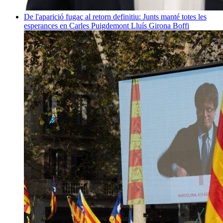
De l'aparició fugaç al retorn definitiu: Junts manté totes les
esperances en Carles Puigdemont
Lluís Girona Boffi