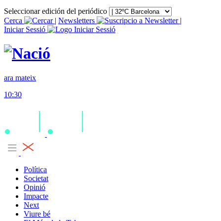
Seleccionar edición del periódico
Cerca
|
Newsletters
|
Iniciar Sessió
ara mateix
10:30
Política
Societat
Opinió
Impacte
Next
Viure bé