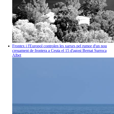
Frontex i l'Europol controlen les xarxes pel rumor d'un nou
creuament de frontera a Ceuta el 15 d'agost
Bernat Surroca
Albet