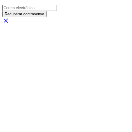
Recuperar contrasenya
close