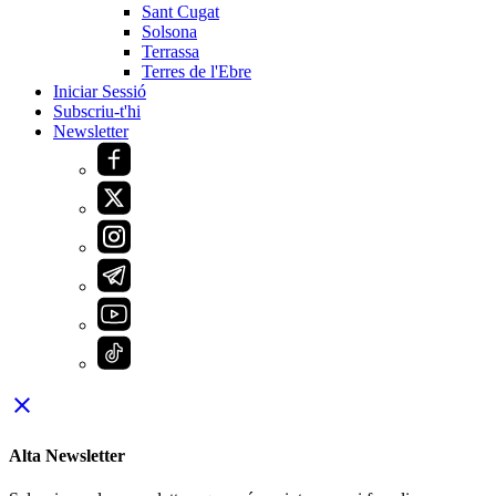
Sant Cugat
Solsona
Terrassa
Terres de l'Ebre
Iniciar Sessió
Subscriu-t'hi
Newsletter
close
Alta Newsletter