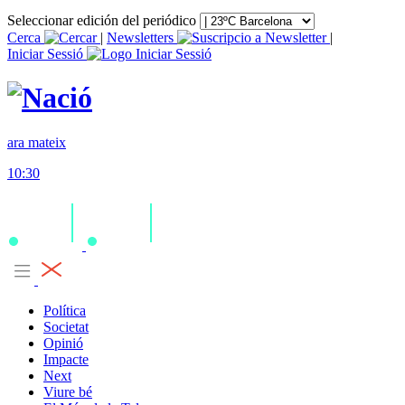
Seleccionar edición del periódico
Cerca
|
Newsletters
|
Iniciar Sessió
ara mateix
10:30
Política
Societat
Opinió
Impacte
Next
Viure bé