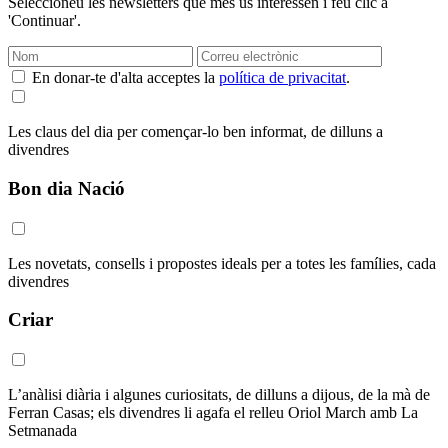
Seleccioneu les newsletters que més us interessen i feu clic a
'Continuar'.
En donar-te d'alta acceptes la
política de privacitat
.
Les claus del dia per començar-lo ben informat, de dilluns a
divendres
Bon dia Nació
Les novetats, consells i propostes ideals per a totes les famílies, cada
divendres
Criar
L’anàlisi diària i algunes curiositats, de dilluns a dijous, de la mà de
Ferran Casas; els divendres li agafa el relleu Oriol March amb La
Setmanada