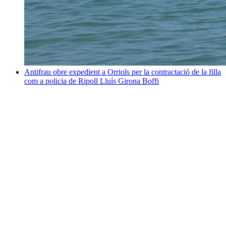
Antifrau obre expedient a Orriols per la contractació de la filla
com a policia de Ripoll
Lluís Girona Boffi