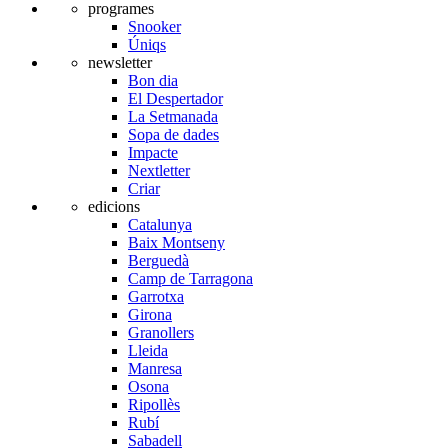
programes
Snooker
Úniqs
newsletter
Bon dia
El Despertador
La Setmanada
Sopa de dades
Impacte
Nextletter
Criar
edicions
Catalunya
Baix Montseny
Berguedà
Camp de Tarragona
Garrotxa
Girona
Granollers
Lleida
Manresa
Osona
Ripollès
Rubí
Sabadell