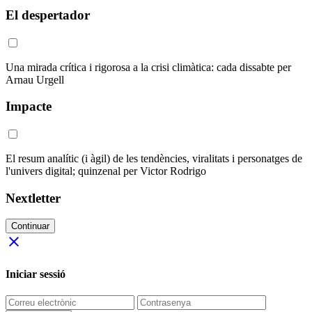
El despertador
Una mirada crítica i rigorosa a la crisi climàtica: cada dissabte per
Arnau Urgell
Impacte
El resum analític (i àgil) de les tendències, viralitats i personatges de
l'univers digital; quinzenal per Victor Rodrigo
Nextletter
Continuar
close
Iniciar sessió