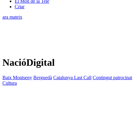
El Món de la Tele
Criar
ara mateix
NacióDigital
Baix Montseny
Berguedà
Catalunya Last Call
Contingut patrocinat
Cultura