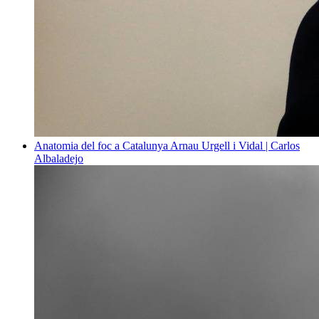
Anatomia del foc a Catalunya
Arnau Urgell i Vidal | Carlos
Albaladejo