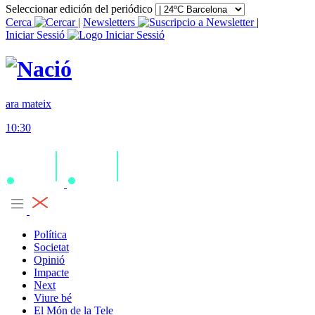
Seleccionar edición del periódico
Cerca
|
Newsletters
|
Iniciar Sessió
ara mateix
10:30
Política
Societat
Opinió
Impacte
Next
Viure bé
El Món de la Tele