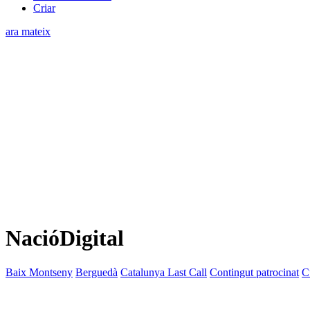
Criar
ara mateix
NacióDigital
Baix Montseny
Berguedà
Catalunya Last Call
Contingut patrocinat
C