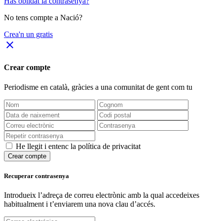
Has oblidat la contrasenya?
No tens compte a Nació?
Crea'n un gratis
close
Crear compte
Periodisme
en català
, gràcies a una comunitat de gent com tu
He llegit i entenc la política de privacitat
Crear compte
Recuperar contrasenya
Introdueix l’adreça de correu electrònic amb la qual accedeixes
habitualment i t’enviarem una nova clau d’accés.