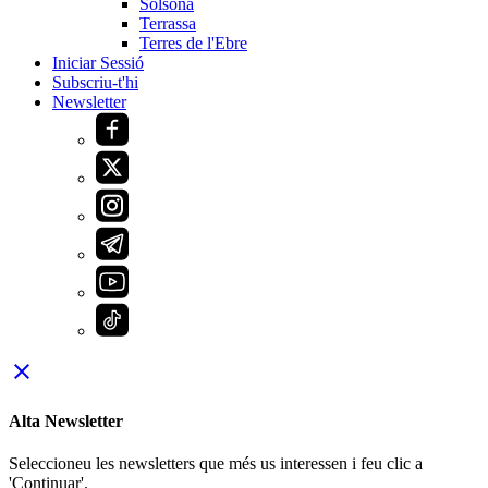
Solsona
Terrassa
Terres de l'Ebre
Iniciar Sessió
Subscriu-t'hi
Newsletter
close
Alta Newsletter
Seleccioneu les newsletters que més us interessen i feu clic a
'Continuar'.