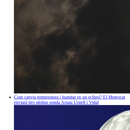
Com canvia temperatura i humitat en un eclipsi? El Meteocat
enviarà tres globus sonda
Arnau Urgell i Vidal