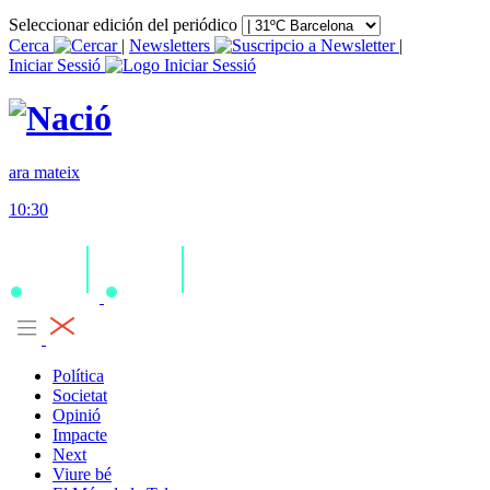
Seleccionar edición del periódico
Cerca
|
Newsletters
|
Iniciar Sessió
ara mateix
10:30
Política
Societat
Opinió
Impacte
Next
Viure bé