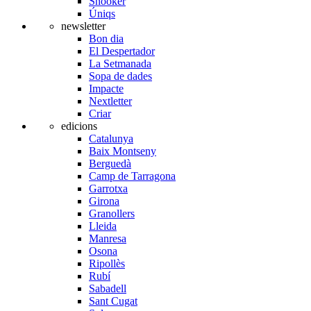
Snooker
Úniqs
newsletter
Bon dia
El Despertador
La Setmanada
Sopa de dades
Impacte
Nextletter
Criar
edicions
Catalunya
Baix Montseny
Berguedà
Camp de Tarragona
Garrotxa
Girona
Granollers
Lleida
Manresa
Osona
Ripollès
Rubí
Sabadell
Sant Cugat