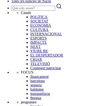
Totes les notícies de Nació
Canals
POLíTICA
SOCIETAT
ECONOMIA
CULTURA
INTERNACIONAL
ESPORTS
IMPACTE
NEXT
VIURE BE
EL DESPERTADOR
CRIAR
TELEVISIÓ
Contingut patrocinat
FOCUS
finançament
barcelona
sequera
habitatge
transparència
llengua
programes