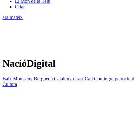
El Món de la Tele
Criar
ara mateix
NacióDigital
Baix Montseny
Berguedà
Catalunya Last Call
Contingut patrocinat
Cultura