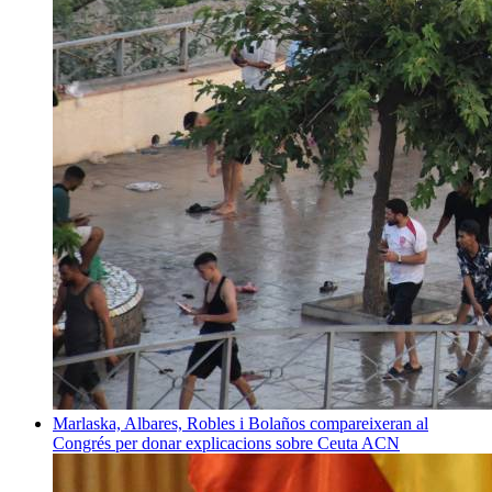
Marlaska, Albares, Robles i Bolaños compareixeran al
Congrés per donar explicacions sobre Ceuta
ACN