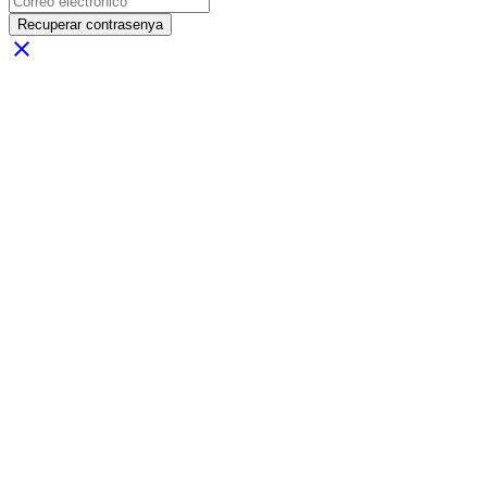
Recuperar contrasenya
close