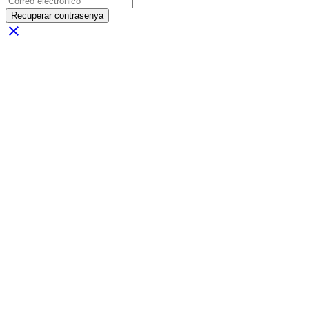
Recuperar contrasenya
close