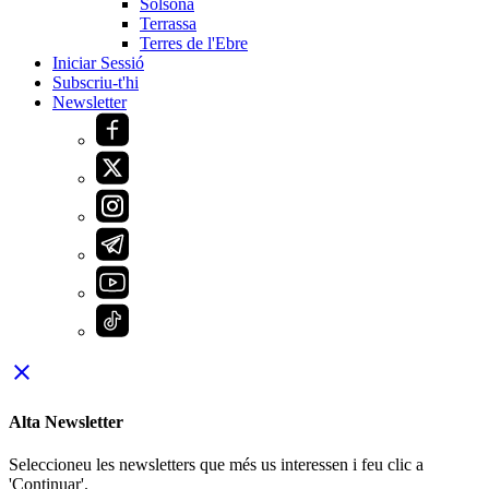
Solsona
Terrassa
Terres de l'Ebre
Iniciar Sessió
Subscriu-t'hi
Newsletter
close
Alta Newsletter
Seleccioneu les newsletters que més us interessen i feu clic a
'Continuar'.