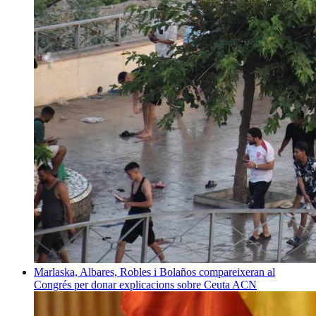
Marlaska, Albares, Robles i Bolaños compareixeran al
Congrés per donar explicacions sobre Ceuta
ACN