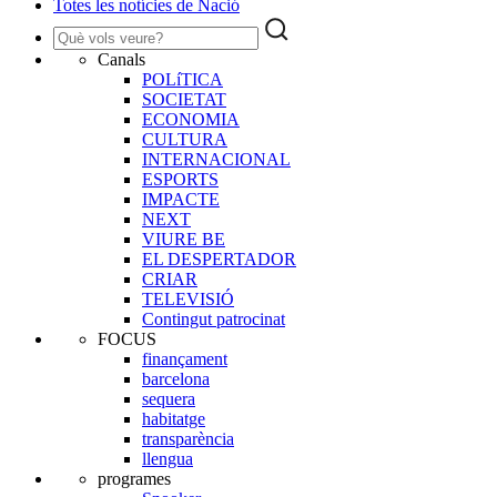
Totes les notícies de Nació
Canals
POLíTICA
SOCIETAT
ECONOMIA
CULTURA
INTERNACIONAL
ESPORTS
IMPACTE
NEXT
VIURE BE
EL DESPERTADOR
CRIAR
TELEVISIÓ
Contingut patrocinat
FOCUS
finançament
barcelona
sequera
habitatge
transparència
llengua
programes