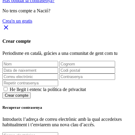
Has oblidat la contrasenya?
No tens compte a Nació?
Crea'n un gratis
close
Crear compte
Periodisme
en català
, gràcies a una comunitat de gent com tu
He llegit i entenc la política de privacitat
Crear compte
Recuperar contrasenya
Introdueix l’adreça de correu electrònic amb la qual accedeixes
habitualment i t’enviarem una nova clau d’accés.