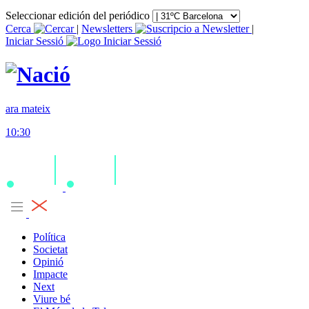
Seleccionar edición del periódico
Cerca
|
Newsletters
|
Iniciar Sessió
ara mateix
10:30
Política
Societat
Opinió
Impacte
Next
Viure bé