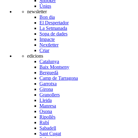
Snooker
Úniqs
newsletter
Bon dia
El Despertador
La Setmanada
Sopa de dades
Impacte
Nextletter
Criar
edicions
Catalunya
Baix Montseny
Berguedà
Camp de Tarragona
Garrotxa
Girona
Granollers
Lleida
Manresa
Osona
Ripollès
Rubí
Sabadell
Sant Cugat