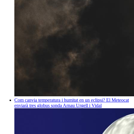
Com canvia temperatura i humitat en un eclipsi? El Meteocat
enviarà tres globus sonda
Arnau Urgell i Vidal