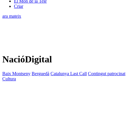
El Món de la Tele
Criar
ara mateix
NacióDigital
Baix Montseny
Berguedà
Catalunya Last Call
Contingut patrocinat
Cultura