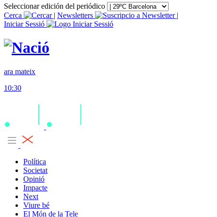
Seleccionar edición del periódico
Cerca
|
Newsletters
|
Iniciar Sessió
ara mateix
10:30
Política
Societat
Opinió
Impacte
Next
Viure bé
El Món de la Tele