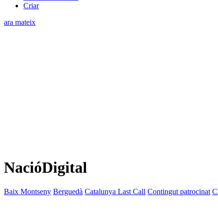
Criar
ara mateix
NacióDigital
Baix Montseny
Berguedà
Catalunya Last Call
Contingut patrocinat
C