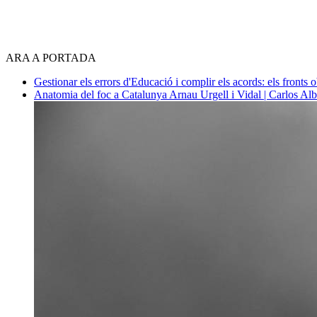
ARA A PORTADA
Gestionar els errors d'Educació i complir els acords: els fronts 
Anatomia del foc a Catalunya
Arnau Urgell i Vidal | Carlos Al