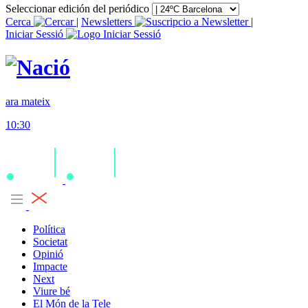
Seleccionar edición del periódico
Cerca
|
Newsletters
|
Iniciar Sessió
ara mateix
10:30
Política
Societat
Opinió
Impacte
Next
Viure bé
El Món de la Tele