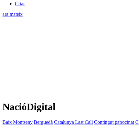
Criar
ara mateix
NacióDigital
Baix Montseny
Berguedà
Catalunya Last Call
Contingut patrocinat
C