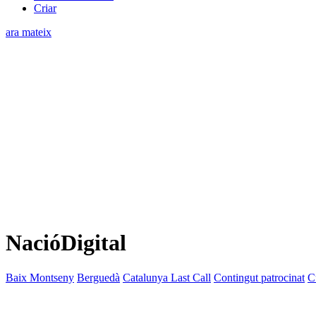
Criar
ara mateix
NacióDigital
Baix Montseny
Berguedà
Catalunya Last Call
Contingut patrocinat
C