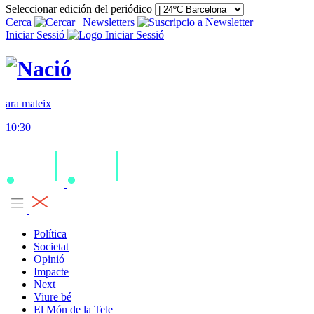
Seleccionar edición del periódico
Cerca
|
Newsletters
|
Iniciar Sessió
ara mateix
10:30
Política
Societat
Opinió
Impacte
Next
Viure bé
El Món de la Tele