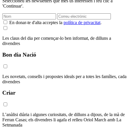
Seleccioneu les newsletters que més us interessen i feu clic a
'Continuar'.
En donar-te d'alta acceptes la
política de privacitat
.
Les claus del dia per començar-lo ben informat, de dilluns a
divendres
Bon dia Nació
Les novetats, consells i propostes ideals per a totes les famílies, cada
divendres
Criar
L’anàlisi diària i algunes curiositats, de dilluns a dijous, de la mà de
Ferran Casas; els divendres li agafa el relleu Oriol March amb La
Setmanada