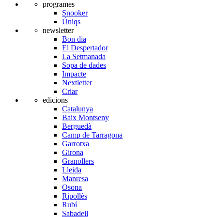
programes
Snooker
Úniqs
newsletter
Bon dia
El Despertador
La Setmanada
Sopa de dades
Impacte
Nextletter
Criar
edicions
Catalunya
Baix Montseny
Berguedà
Camp de Tarragona
Garrotxa
Girona
Granollers
Lleida
Manresa
Osona
Ripollès
Rubí
Sabadell