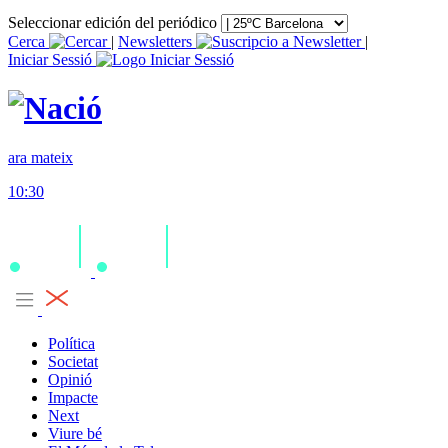
Seleccionar edición del periódico
Cerca
|
Newsletters
|
Iniciar Sessió
ara mateix
10:30
Política
Societat
Opinió
Impacte
Next
Viure bé