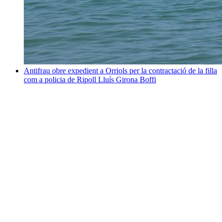
Antifrau obre expedient a Orriols per la contractació de la filla
com a policia de Ripoll
Lluís Girona Boffi