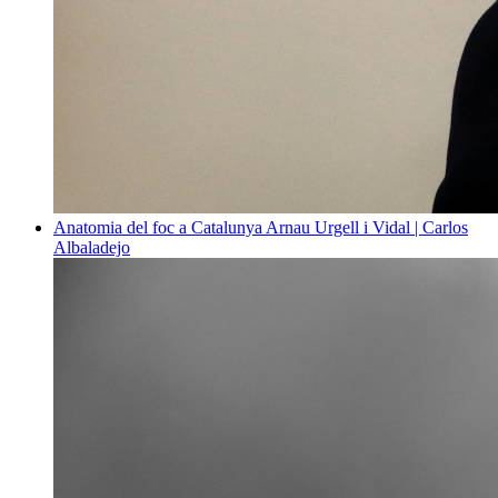
Anatomia del foc a Catalunya
Arnau Urgell i Vidal | Carlos
Albaladejo