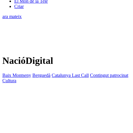
El Món de la Tele
Criar
ara mateix
NacióDigital
Baix Montseny
Berguedà
Catalunya Last Call
Contingut patrocinat
Cultura