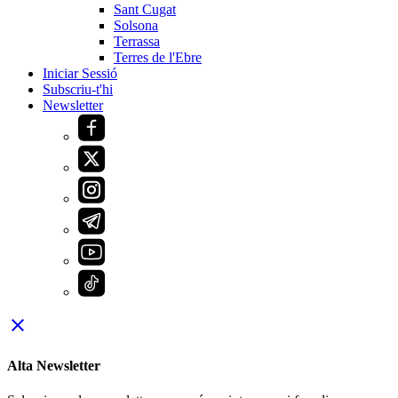
Sant Cugat
Solsona
Terrassa
Terres de l'Ebre
Iniciar Sessió
Subscriu-t'hi
Newsletter
close
Alta Newsletter