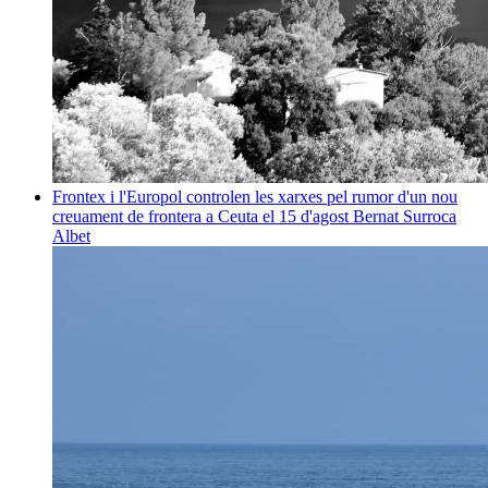
Frontex i l'Europol controlen les xarxes pel rumor d'un nou
creuament de frontera a Ceuta el 15 d'agost
Bernat Surroca
Albet