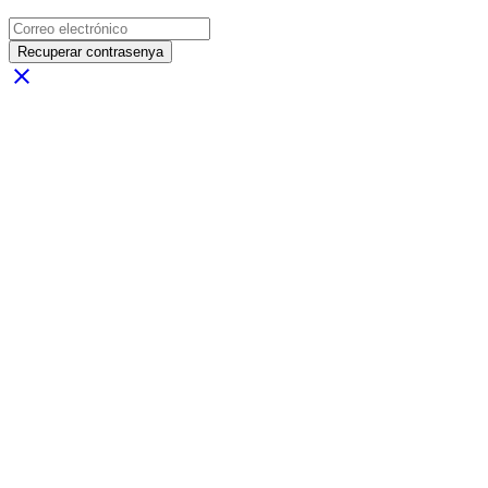
Recuperar contrasenya
close