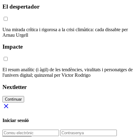
El despertador
Una mirada crítica i rigorosa a la crisi climàtica: cada dissabte per
Arnau Urgell
Impacte
El resum analític (i àgil) de les tendències, viralitats i personatges de
l'univers digital; quinzenal per Victor Rodrigo
Nextletter
Continuar
close
Iniciar sessió