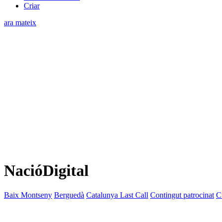
Criar
ara mateix
NacióDigital
Baix Montseny
Berguedà
Catalunya Last Call
Contingut patrocinat
C