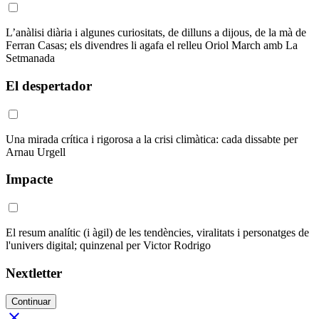
L’anàlisi diària i algunes curiositats, de dilluns a dijous, de la mà de
Ferran Casas; els divendres li agafa el relleu Oriol March amb La
Setmanada
El despertador
Una mirada crítica i rigorosa a la crisi climàtica: cada dissabte per
Arnau Urgell
Impacte
El resum analític (i àgil) de les tendències, viralitats i personatges de
l'univers digital; quinzenal per Victor Rodrigo
Nextletter
Continuar
close