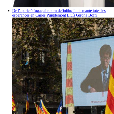
De l'aparició fugaç al retorn definitiu: Junts manté totes les
esperances en Carles Puigdemont
Lluís Girona Boffi