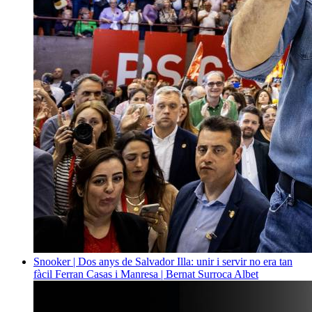
Snooker | Dos anys de Salvador Illa: unir i servir no era tan
fàcil
Ferran Casas i Manresa | Bernat Surroca Albet