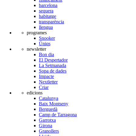
barcelona
sequera
habitatge
transparència
llengua
programes
Snooker
Úniqs
newsletter
Bon dia
El Despertador
La Setmanada
Sopa de dades
Impacte
Nextletter
Criar
edicions
Catalunya
Baix Montseny
Berguedà
Camp de Tarragona
Garrotxa
Girona
Granollers