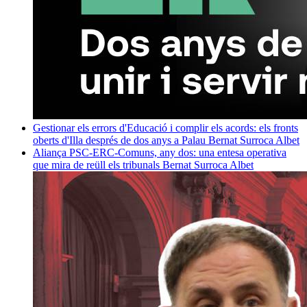
Gestionar els errors d'Educació i complir els acords: els fronts
oberts d'Illa després de dos anys a Palau
Bernat Surroca Albet
Aliança PSC-ERC-Comuns, any dos: una entesa operativa
que mira de reüll els tribunals
Bernat Surroca Albet