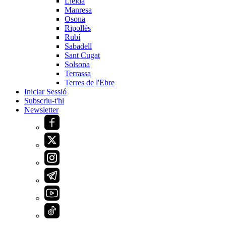
Lleida
Manresa
Osona
Ripollès
Rubí
Sabadell
Sant Cugat
Solsona
Terrassa
Terres de l'Ebre
Iniciar Sessió
Subscriu-t'hi
Newsletter