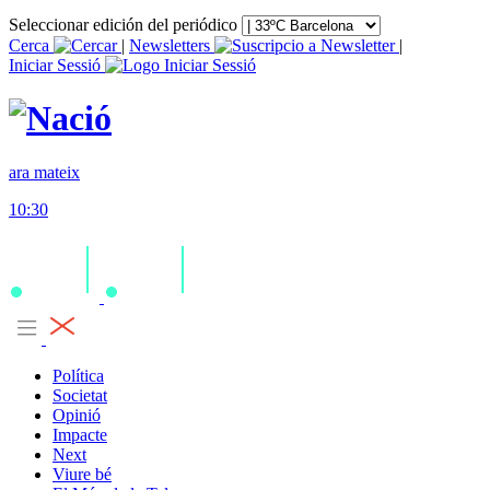
Seleccionar edición del periódico
Cerca
|
Newsletters
|
Iniciar Sessió
ara mateix
10:30
Política
Societat
Opinió
Impacte
Next
Viure bé