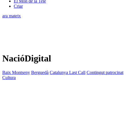
El Món de la Tele
Criar
ara mateix
NacióDigital
Baix Montseny
Berguedà
Catalunya Last Call
Contingut patrocinat
Cultura