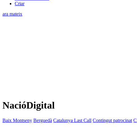
Criar
ara mateix
NacióDigital
Baix Montseny
Berguedà
Catalunya Last Call
Contingut patrocinat
C