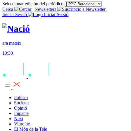
Seleccionar edición del periódico
Cerca
|
Newsletters
|
Iniciar Sessió
ara mateix
10:30
Política
Societat
Opinió
Impacte
Next
Viure bé
El Món de la Tele