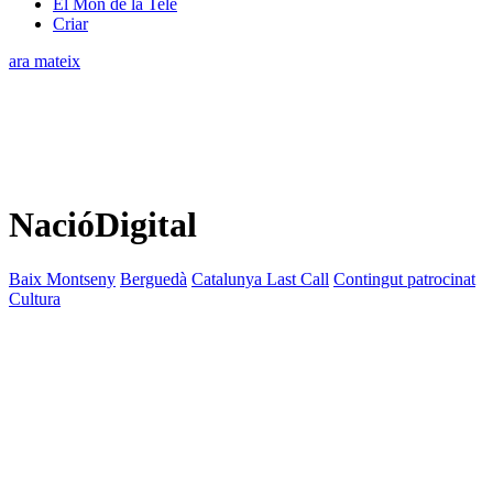
El Món de la Tele
Criar
ara mateix
NacióDigital
Baix Montseny
Berguedà
Catalunya Last Call
Contingut patrocinat
Cultura