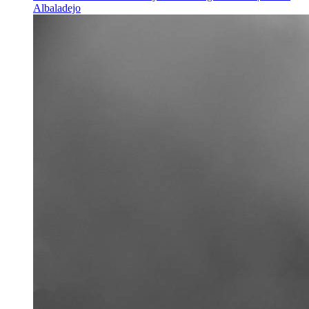
Albaladejo