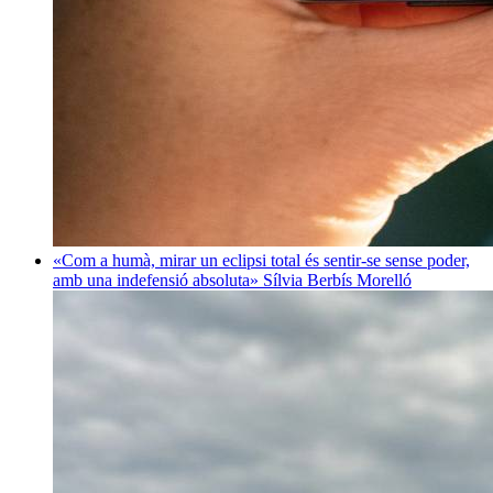
«Com a humà, mirar un eclipsi total és sentir-se sense poder,
amb una indefensió absoluta»
Sílvia Berbís Morelló