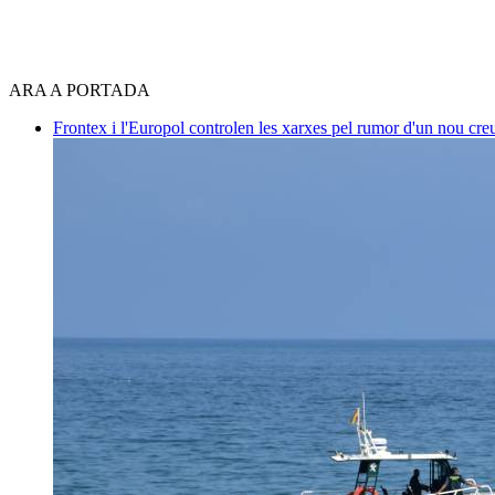
ARA A PORTADA
Frontex i l'Europol controlen les xarxes pel rumor d'un nou cre