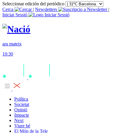
Seleccionar edición del periódico
Cerca
|
Newsletters
|
Iniciar Sessió
ara mateix
10:30
Política
Societat
Opinió
Impacte
Next
Viure bé
El Món de la Tele