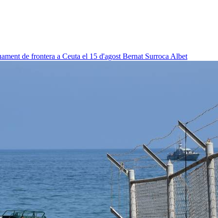
uament de frontera a Ceuta el 15 d'agost
Bernat Surroca Albet