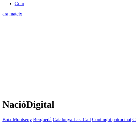
Criar
ara mateix
NacióDigital
Baix Montseny
Berguedà
Catalunya Last Call
Contingut patrocinat
C