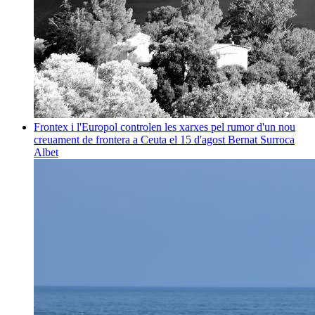
Frontex i l'Europol controlen les xarxes pel rumor d'un nou
creuament de frontera a Ceuta el 15 d'agost
Bernat Surroca
Albet