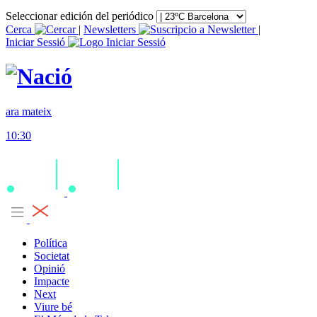
Seleccionar edición del periódico
Cerca
|
Newsletters
|
Iniciar Sessió
ara mateix
10:30
Política
Societat
Opinió
Impacte
Next
Viure bé