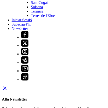
Sant Cugat
Solsona
Terrassa
Terres de l'Ebre
Iniciar Sessió
Subscriu-t'hi
Newsletter
close
Alta Newsletter