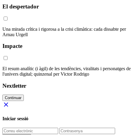
El despertador
Una mirada crítica i rigorosa a la crisi climàtica: cada dissabte per
Arnau Urgell
Impacte
El resum analític (i àgil) de les tendències, viralitats i personatges de
l'univers digital; quinzenal per Victor Rodrigo
Nextletter
Continuar
close
Iniciar sessió