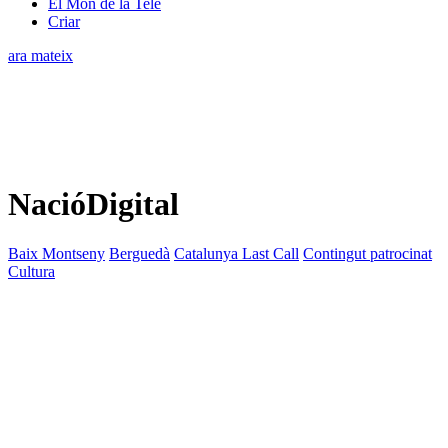
El Món de la Tele
Criar
ara mateix
NacióDigital
Baix Montseny
Berguedà
Catalunya Last Call
Contingut patrocinat
Cultura