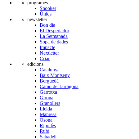
programes
Snooker
Úniqs
newsletter
Bon dia
El Despertador
La Setmanada
Sopa de dades
Impacte
Nextletter
Criar
edicions
Catalunya
Baix Montseny
Berguedà
Camp de Tarragona
Garrotxa
Girona
Granollers
Lleida
Manresa
Osona
Ripollès
Rubí
Sabadell