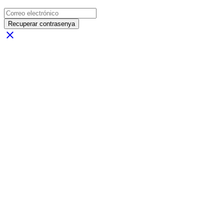
Recuperar contrasenya
close