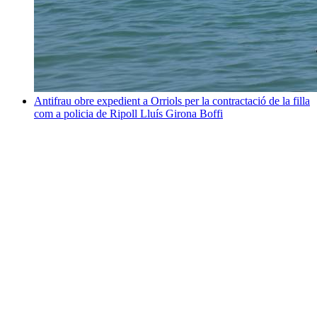
Antifrau obre expedient a Orriols per la contractació de la filla
com a policia de Ripoll
Lluís Girona Boffi