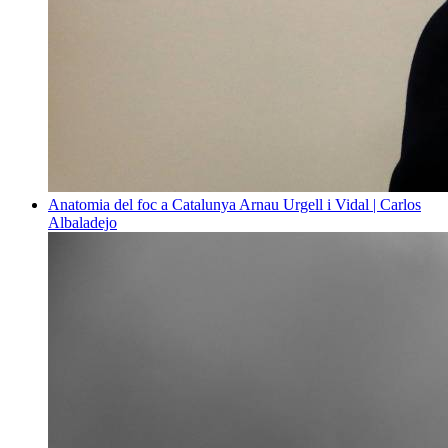
Anatomia del foc a Catalunya
Arnau Urgell i Vidal | Carlos
Albaladejo