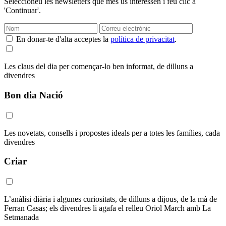
Seleccioneu les newsletters que més us interessen i feu clic a
'Continuar'.
En donar-te d'alta acceptes la
política de privacitat
.
Les claus del dia per començar-lo ben informat, de dilluns a
divendres
Bon dia Nació
Les novetats, consells i propostes ideals per a totes les famílies, cada
divendres
Criar
L’anàlisi diària i algunes curiositats, de dilluns a dijous, de la mà de
Ferran Casas; els divendres li agafa el relleu Oriol March amb La
Setmanada