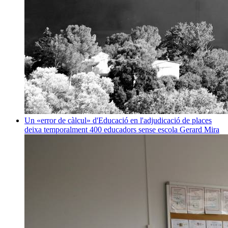
Un «error de càlcul» d'Educació en l'adjudicació de places
deixa temporalment 400 educadors sense escola
Gerard Mira