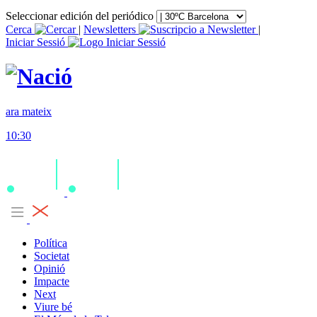
Seleccionar edición del periódico
Cerca
|
Newsletters
|
Iniciar Sessió
ara mateix
10:30
Política
Societat
Opinió
Impacte
Next
Viure bé