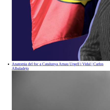
Anatomia del foc a Catalunya
Arnau Urgell i Vidal | Carlos
Albaladejo