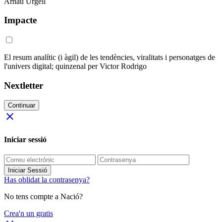
Arnau Urgell
Impacte
El resum analític (i àgil) de les tendències, viralitats i personatges de
l'univers digital; quinzenal per Victor Rodrigo
Nextletter
Continuar
close
Iniciar sessió
Iniciar Sessió
Has oblidat la contrasenya?
No tens compte a Nació?
Crea'n un gratis