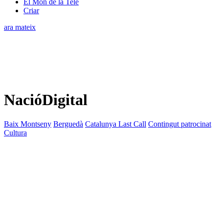
El Món de la Tele
Criar
ara mateix
NacióDigital
Baix Montseny
Berguedà
Catalunya Last Call
Contingut patrocinat
Cultura