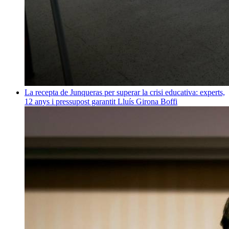
La recepta de Junqueras per superar la crisi educativa: experts,
12 anys i pressupost garantit
Lluís Girona Boffi