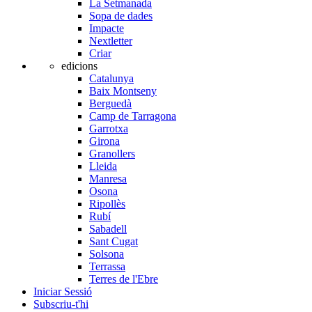
La Setmanada
Sopa de dades
Impacte
Nextletter
Criar
edicions
Catalunya
Baix Montseny
Berguedà
Camp de Tarragona
Garrotxa
Girona
Granollers
Lleida
Manresa
Osona
Ripollès
Rubí
Sabadell
Sant Cugat
Solsona
Terrassa
Terres de l'Ebre
Iniciar Sessió
Subscriu-t'hi