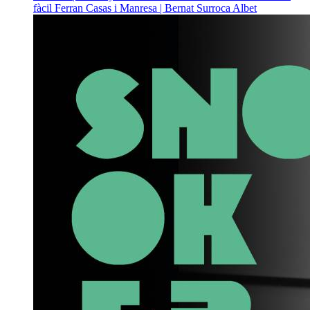
fàcil
Ferran Casas i Manresa | Bernat Surroca Albet