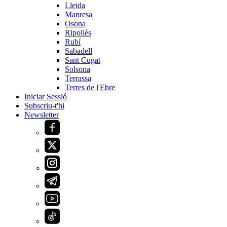
Lleida
Manresa
Osona
Ripollès
Rubí
Sabadell
Sant Cugat
Solsona
Terrassa
Terres de l'Ebre
Iniciar Sessió
Subscriu-t'hi
Newsletter