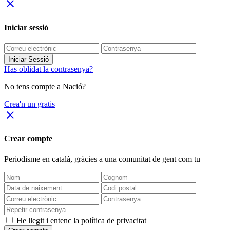
close
Iniciar sessió
Iniciar Sessió
Has oblidat la contrasenya?
No tens compte a Nació?
Crea'n un gratis
close
Crear compte
Periodisme
en català
, gràcies a una comunitat de gent com tu
He llegit i entenc la política de privacitat