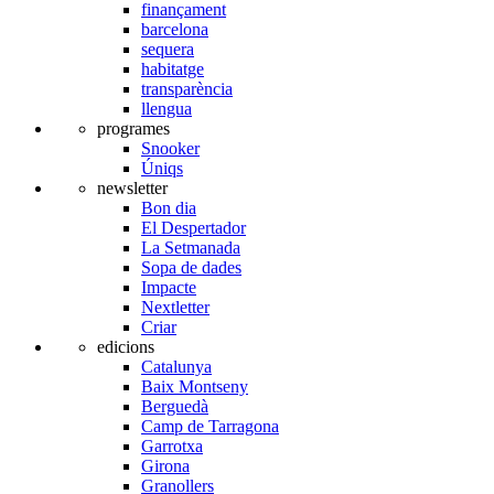
finançament
barcelona
sequera
habitatge
transparència
llengua
programes
Snooker
Úniqs
newsletter
Bon dia
El Despertador
La Setmanada
Sopa de dades
Impacte
Nextletter
Criar
edicions
Catalunya
Baix Montseny
Berguedà
Camp de Tarragona
Garrotxa
Girona
Granollers