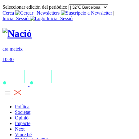
Seleccionar edición del periódico
Cerca
|
Newsletters
|
Iniciar Sessió
ara mateix
10:30
Política
Societat
Opinió
Impacte
Next
Viure bé