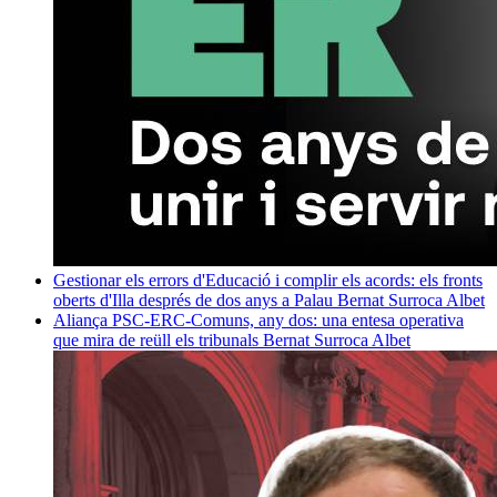
Gestionar els errors d'Educació i complir els acords: els fronts
oberts d'Illa després de dos anys a Palau
Bernat Surroca Albet
Aliança PSC-ERC-Comuns, any dos: una entesa operativa
que mira de reüll els tribunals
Bernat Surroca Albet