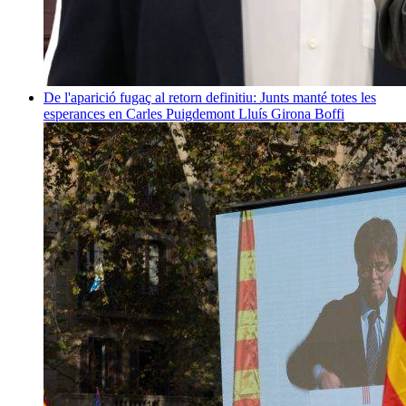
De l'aparició fugaç al retorn definitiu: Junts manté totes les
esperances en Carles Puigdemont
Lluís Girona Boffi