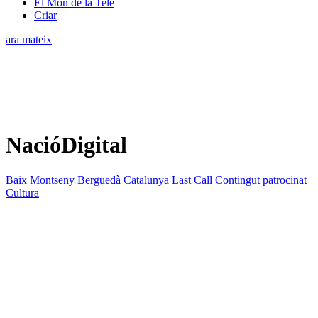
El Món de la Tele
Criar
ara mateix
NacióDigital
Baix Montseny
Berguedà
Catalunya Last Call
Contingut patrocinat
Cultura