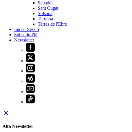
Sabadell
Sant Cugat
Solsona
Terrassa
Terres de l'Ebre
Iniciar Sessió
Subscriu-t'hi
Newsletter
close
Alta Newsletter