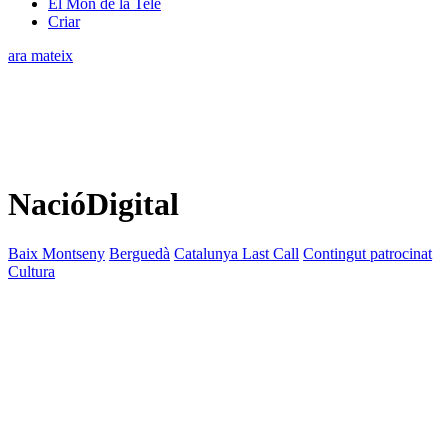
El Món de la Tele
Criar
ara mateix
NacióDigital
Baix Montseny
Berguedà
Catalunya Last Call
Contingut patrocinat
Cultura