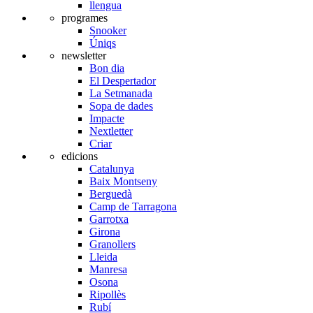
llengua
programes
Snooker
Úniqs
newsletter
Bon dia
El Despertador
La Setmanada
Sopa de dades
Impacte
Nextletter
Criar
edicions
Catalunya
Baix Montseny
Berguedà
Camp de Tarragona
Garrotxa
Girona
Granollers
Lleida
Manresa
Osona
Ripollès
Rubí