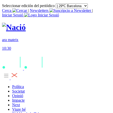
Seleccionar edición del periódico
Cerca
|
Newsletters
|
Iniciar Sessió
ara mateix
10:30
Política
Societat
Opinió
Impacte
Next
Viure bé