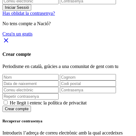
Iniciar Sessió
Has oblidat la contrasenya?
No tens compte a Nació?
Crea'n un gratis
close
Crear compte
Periodisme
en català
, gràcies a una comunitat de gent com tu
He llegit i entenc la política de privacitat
Crear compte
Recuperar contrasenya
Introdueix l’adreça de correu electrònic amb la qual accedeixes