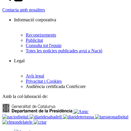
Contacta amb nosaltres
Informació corporativa
Reconeixements
Publicitat
Consulta tot l'equip
Totes les notícies publicades avui a Nació
Legal
Avís legal
Privacitat i Cookies
Audiència certificada ComScore
Amb la col·laboració de: