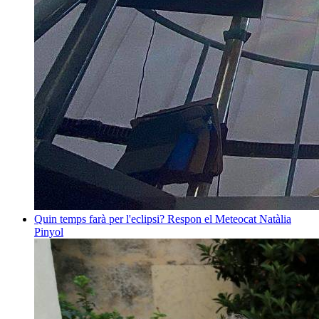
Quin temps farà per l'eclipsi? Respon el Meteocat
Natàlia
Pinyol