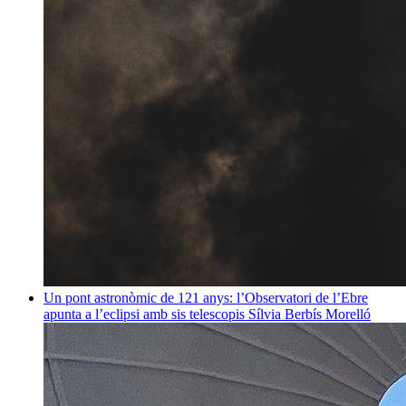
Un pont astronòmic de 121 anys: l’Observatori de l’Ebre
apunta a l’eclipsi amb sis telescopis
Sílvia Berbís Morelló