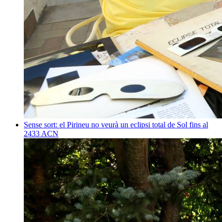
Sense sort: el Pirineu no veurà un eclipsi total de Sol fins al
2433
ACN