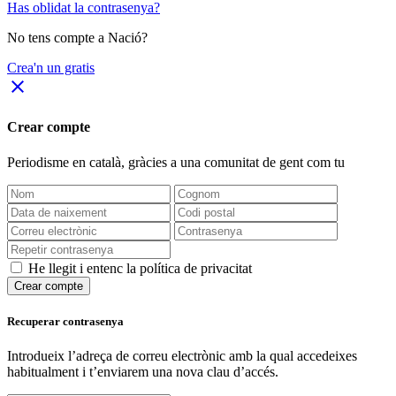
Has oblidat la contrasenya?
No tens compte a Nació?
Crea'n un gratis
close
Crear compte
Periodisme
en català
, gràcies a una comunitat de gent com tu
He llegit i entenc la política de privacitat
Crear compte
Recuperar contrasenya
Introdueix l’adreça de correu electrònic amb la qual accedeixes
habitualment i t’enviarem una nova clau d’accés.