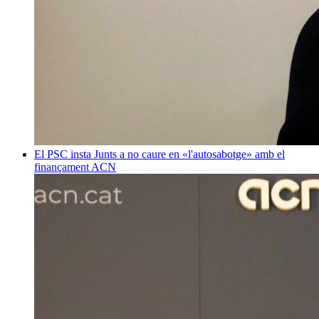
El PSC insta Junts a no caure en «l'autosabotge» amb el
finançament
ACN