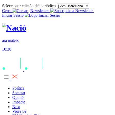
Seleccionar edición del periódico
Cerca
|
Newsletters
|
Iniciar Sessió
ara mateix
10:30
Política
Societat
Opinió
Impacte
Next
Viure bé