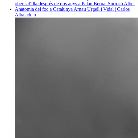
oberts d'Illa després de dos anys a Palau
Bernat Surroca Albet
Anatomia del foc a Catalunya
Arnau Urgell i Vidal | Carlos
Albaladejo