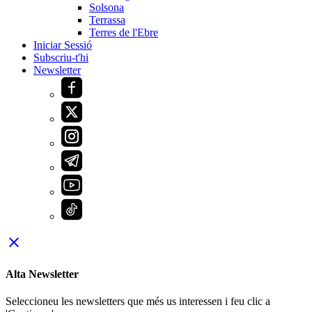
Solsona
Terrassa
Terres de l'Ebre
Iniciar Sessió
Subscriu-t'hi
Newsletter
close
Alta Newsletter
Seleccioneu les newsletters que més us interessen i feu clic a