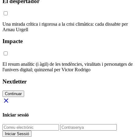
El despertador
Una mirada crítica i rigorosa a la crisi climàtica: cada dissabte per
Arnau Urgell
Impacte
El resum analític (i àgil) de les tendències, viralitats i personatges de
l'univers digital; quinzenal per Victor Rodrigo
Nextletter
Continuar
close
Iniciar sessió
Iniciar Sessió