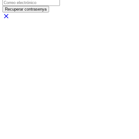
Recuperar contrasenya
close