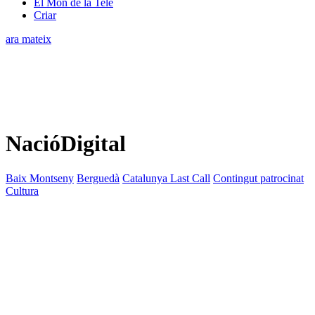
El Món de la Tele
Criar
ara mateix
NacióDigital
Baix Montseny
Berguedà
Catalunya Last Call
Contingut patrocinat
Cultura