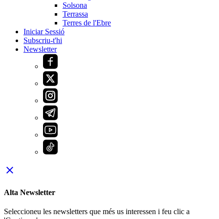
Solsona
Terrassa
Terres de l'Ebre
Iniciar Sessió
Subscriu-t'hi
Newsletter
close
Alta Newsletter
Seleccioneu les newsletters que més us interessen i feu clic a