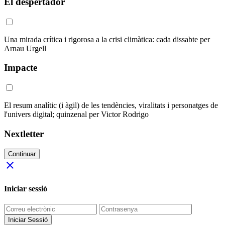
El despertador
Una mirada crítica i rigorosa a la crisi climàtica: cada dissabte per
Arnau Urgell
Impacte
El resum analític (i àgil) de les tendències, viralitats i personatges de
l'univers digital; quinzenal per Victor Rodrigo
Nextletter
Continuar
close
Iniciar sessió
Iniciar Sessió