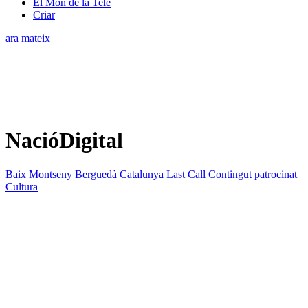
El Món de la Tele
Criar
ara mateix
NacióDigital
Baix Montseny
Berguedà
Catalunya Last Call
Contingut patrocinat
Cultura