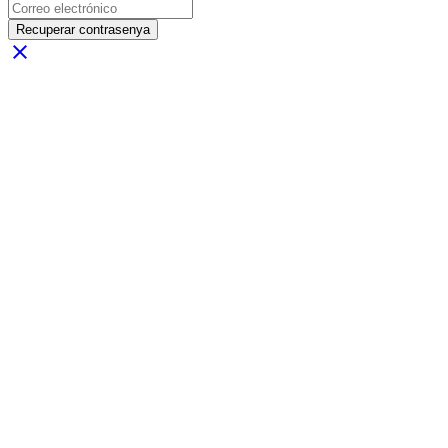
Recuperar contrasenya
close