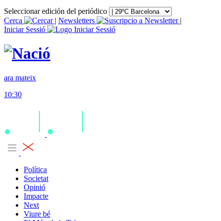
Seleccionar edición del periódico
Cerca
|
Newsletters
|
Iniciar Sessió
ara mateix
10:30
Política
Societat
Opinió
Impacte
Next
Viure bé