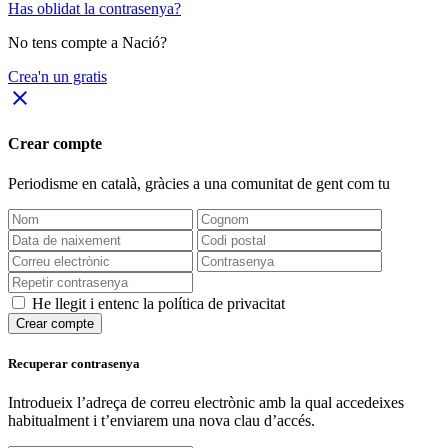
Has oblidat la contrasenya?
No tens compte a Nació?
Crea'n un gratis
close
Crear compte
Periodisme
en català
, gràcies a una comunitat de gent com tu
He llegit i entenc la política de privacitat
Crear compte
Recuperar contrasenya
Introdueix l’adreça de correu electrònic amb la qual accedeixes
habitualment i t’enviarem una nova clau d’accés.