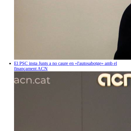
El PSC insta Junts a no caure en «l'autosabotge» amb el
finançament
ACN