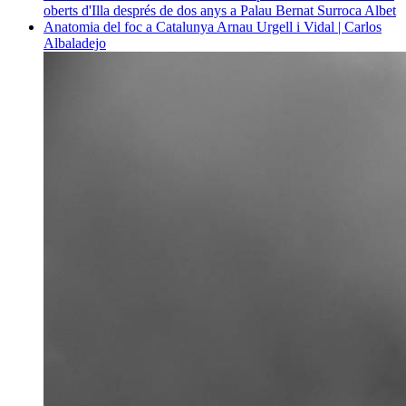
oberts d'Illa després de dos anys a Palau
Bernat Surroca Albet
Anatomia del foc a Catalunya
Arnau Urgell i Vidal | Carlos
Albaladejo