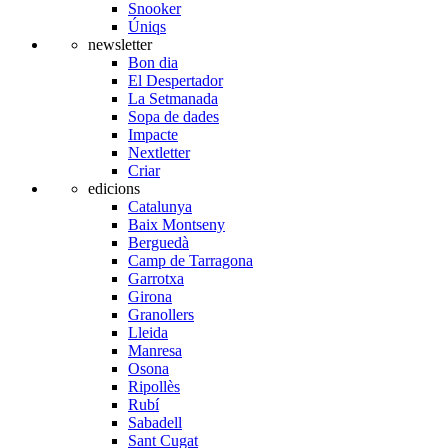
Snooker
Úniqs
newsletter
Bon dia
El Despertador
La Setmanada
Sopa de dades
Impacte
Nextletter
Criar
edicions
Catalunya
Baix Montseny
Berguedà
Camp de Tarragona
Garrotxa
Girona
Granollers
Lleida
Manresa
Osona
Ripollès
Rubí
Sabadell
Sant Cugat