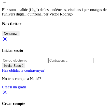
El resum analític (i àgil) de les tendències, viralitats i personatges de
l'univers digital; quinzenal per Victor Rodrigo
Nextletter
Continuar
close
Iniciar sessió
Iniciar Sessió
Has oblidat la contrasenya?
No tens compte a Nació?
Crea'n un gratis
close
Crear compte