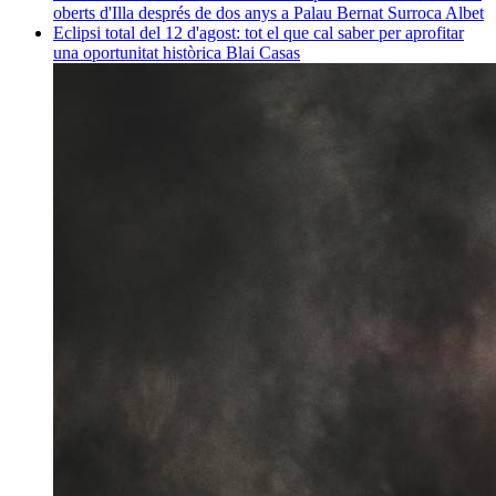
oberts d'Illa després de dos anys a Palau
Bernat Surroca Albet
Eclipsi total del 12 d'agost: tot el que cal saber per aprofitar
una oportunitat històrica
Blai Casas