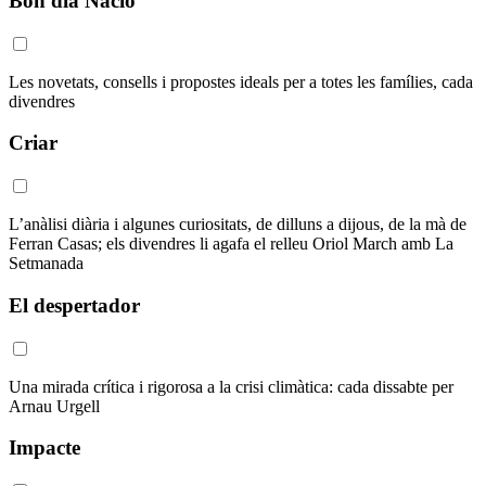
Bon dia Nació
Les novetats, consells i propostes ideals per a totes les famílies, cada
divendres
Criar
L’anàlisi diària i algunes curiositats, de dilluns a dijous, de la mà de
Ferran Casas; els divendres li agafa el relleu Oriol March amb La
Setmanada
El despertador
Una mirada crítica i rigorosa a la crisi climàtica: cada dissabte per
Arnau Urgell
Impacte