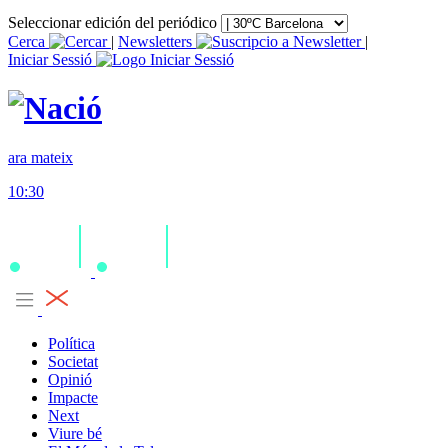
Seleccionar edición del periódico
Cerca
|
Newsletters
|
Iniciar Sessió
ara mateix
10:30
Política
Societat
Opinió
Impacte
Next
Viure bé