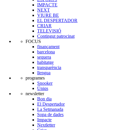
IMPACTE
NEXT
VIURE BE
EL DESPERTADOR
CRIAR
TELEVISIÓ
Contingut patrocinat
FOCUS
finançament
barcelona
sequera
habitatge
transparència
llengua
programes
Snooker
Úniqs
newsletter
Bon dia
El Despertador
La Setmanada
Sopa de dades
Impacte
Nextletter