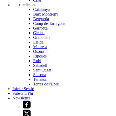
Criar
edicions
Catalunya
Baix Montseny
Berguedà
Camp de Tarragona
Garrotxa
Girona
Granollers
Lleida
Manresa
Osona
Ripollès
Rubí
Sabadell
Sant Cugat
Solsona
Terrassa
Terres de l'Ebre
Iniciar Sessió
Subscriu-t'hi
Newsletter