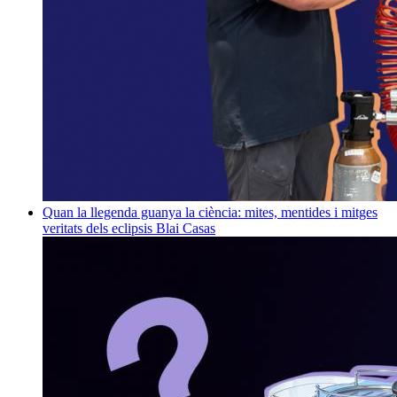
Quan la llegenda guanya la ciència: mites, mentides i mitges
veritats dels eclipsis
Blai Casas