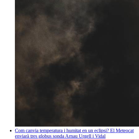
Com canvia temperatura i humitat en un eclipsi? El Meteocat
enviarà tres globus sonda
Arnau Urgell i Vidal