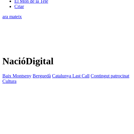
El Món de la Tele
Criar
ara mateix
NacióDigital
Baix Montseny
Berguedà
Catalunya Last Call
Contingut patrocinat
Cultura