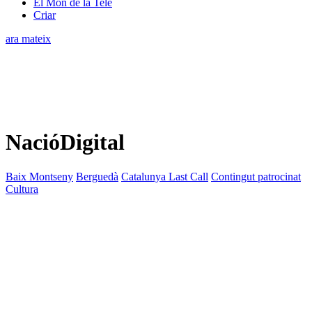
El Món de la Tele
Criar
ara mateix
NacióDigital
Baix Montseny
Berguedà
Catalunya Last Call
Contingut patrocinat
Cultura