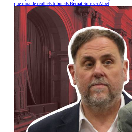
que mira de reüll els tribunals
Bernat Surroca Albet