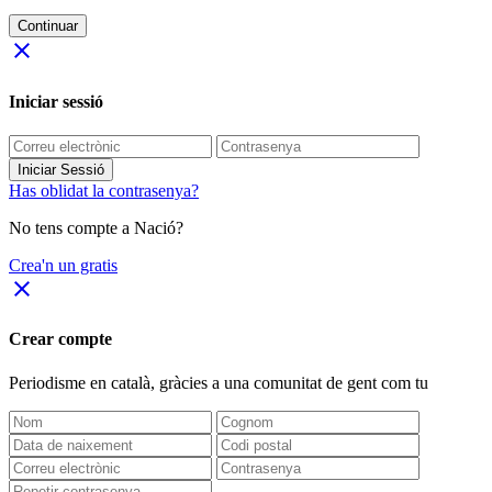
Continuar
close
Iniciar sessió
Iniciar Sessió
Has oblidat la contrasenya?
No tens compte a Nació?
Crea'n un gratis
close
Crear compte
Periodisme
en català
, gràcies a una comunitat de gent com tu