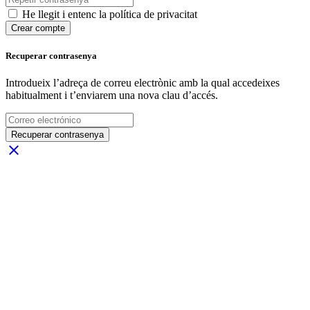
He llegit i entenc la política de privacitat
Crear compte
Recuperar contrasenya
Introdueix l’adreça de correu electrònic amb la qual accedeixes
habitualment i t’enviarem una nova clau d’accés.
Recuperar contrasenya
close