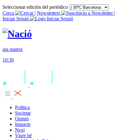
Seleccionar edición del periódico
Cerca
|
Newsletters
|
Iniciar Sessió
ara mateix
10:30
Política
Societat
Opinió
Impacte
Next
Viure bé