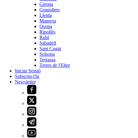
Girona
Granollers
Lleida
Manresa
Osona
Ripollès
Rubí
Sabadell
Sant Cugat
Solsona
Terrassa
Terres de l'Ebre
Iniciar Sessió
Subscriu-t'hi
Newsletter