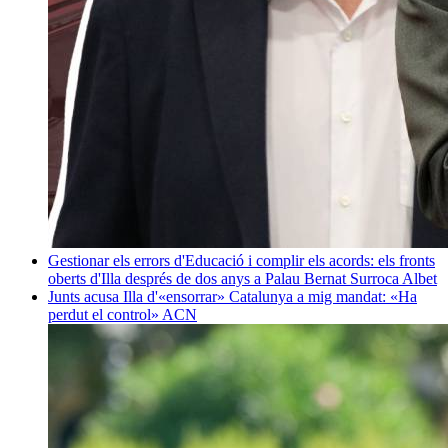
Gestionar els errors d'Educació i complir els acords: els fronts
oberts d'Illa després de dos anys a Palau
Bernat Surroca Albet
Junts acusa Illa d'«ensorrar» Catalunya a mig mandat: «Ha
perdut el control»
ACN