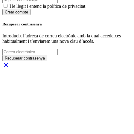
He llegit i entenc la política de privacitat
Crear compte
Recuperar contrasenya
Introdueix l’adreça de correu electrònic amb la qual accedeixes
habitualment i t’enviarem una nova clau d’accés.
Recuperar contrasenya
close