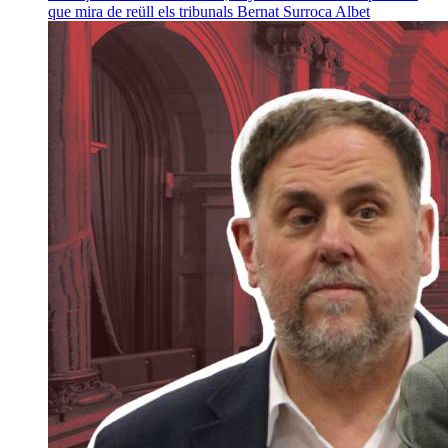
que mira de reüll els tribunals
Bernat Surroca Albet