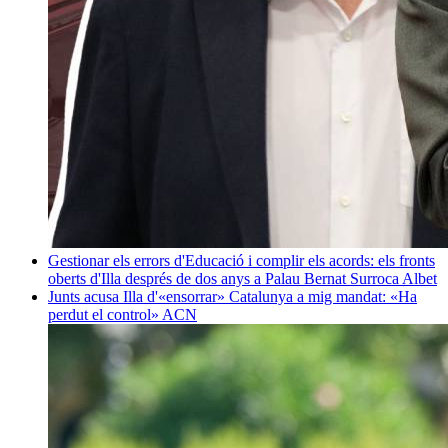
Gestionar els errors d'Educació i complir els acords: els fronts
oberts d'Illa després de dos anys a Palau
Bernat Surroca Albet
Junts acusa Illa d'«ensorrar» Catalunya a mig mandat: «Ha
perdut el control»
ACN