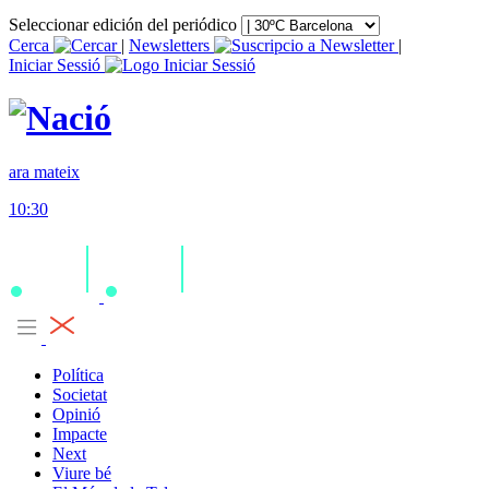
Seleccionar edición del periódico
Cerca
|
Newsletters
|
Iniciar Sessió
ara mateix
10:30
Política
Societat
Opinió
Impacte
Next
Viure bé