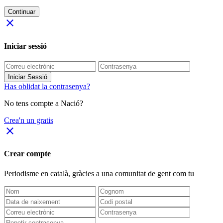
Continuar
close
Iniciar sessió
Iniciar Sessió
Has oblidat la contrasenya?
No tens compte a Nació?
Crea'n un gratis
close
Crear compte
Periodisme
en català
, gràcies a una comunitat de gent com tu