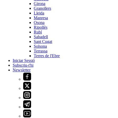
Girona
Granollers
Lleida
Manresa
Osona
Ripollès
Rubí
Sabadell
Sant Cugat
Solsona
Terrassa
Terres de l'Ebre
Iniciar Sessió
Subscriu-t'hi
Newsletter