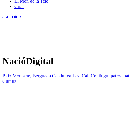
El Món de la Tele
Criar
ara mateix
NacióDigital
Baix Montseny
Berguedà
Catalunya Last Call
Contingut patrocinat
Cultura