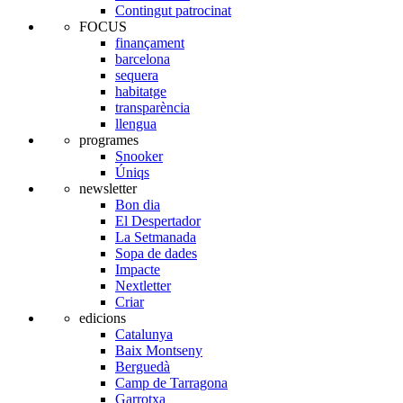
Contingut patrocinat
FOCUS
finançament
barcelona
sequera
habitatge
transparència
llengua
programes
Snooker
Úniqs
newsletter
Bon dia
El Despertador
La Setmanada
Sopa de dades
Impacte
Nextletter
Criar
edicions
Catalunya
Baix Montseny
Berguedà
Camp de Tarragona
Garrotxa