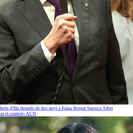
oberts d'Illa després de dos anys a Palau
Bernat Surroca Albet
ut el control»
ACN