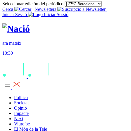
Seleccionar edición del periódico
Cerca
|
Newsletters
|
Iniciar Sessió
ara mateix
10:30
Política
Societat
Opinió
Impacte
Next
Viure bé
El Món de la Tele