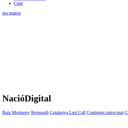
Criar
ara mateix
NacióDigital
Baix Montseny
Berguedà
Catalunya Last Call
Contingut patrocinat
C