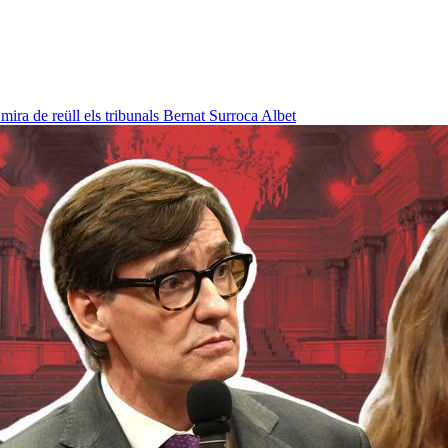
ra de reüll els tribunals
Bernat Surroca Albet