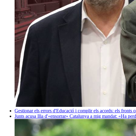
Gestionar els errors d'Educació i complir els acords: els fronts 
Junts acusa Illa d'«ensorrar» Catalunya a mig mandat: «Ha perd