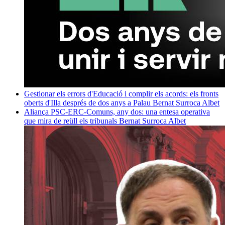
Gestionar els errors d'Educació i complir els acords: els fronts
oberts d'Illa després de dos anys a Palau
Bernat Surroca Albet
Aliança PSC-ERC-Comuns, any dos: una entesa operativa
que mira de reüll els tribunals
Bernat Surroca Albet