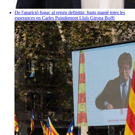
De l'aparició fugaç al retorn definitiu: Junts manté totes les
esperances en Carles Puigdemont
Lluís Girona Boffi