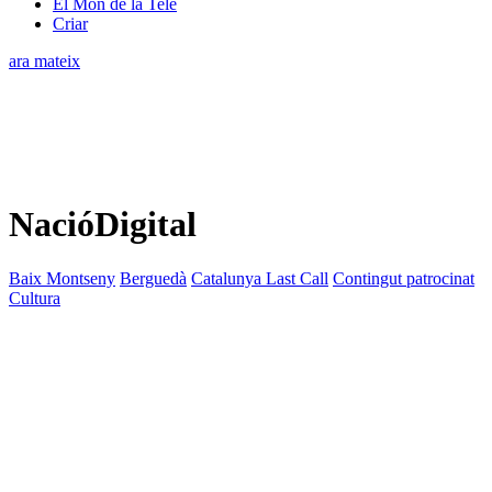
El Món de la Tele
Criar
ara mateix
NacióDigital
Baix Montseny
Berguedà
Catalunya Last Call
Contingut patrocinat
Cultura