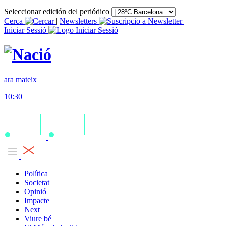
Seleccionar edición del periódico
Cerca
|
Newsletters
|
Iniciar Sessió
ara mateix
10:30
Política
Societat
Opinió
Impacte
Next
Viure bé