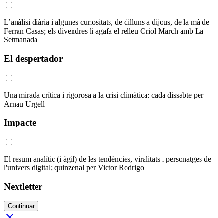
L’anàlisi diària i algunes curiositats, de dilluns a dijous, de la mà de
Ferran Casas; els divendres li agafa el relleu Oriol March amb La
Setmanada
El despertador
Una mirada crítica i rigorosa a la crisi climàtica: cada dissabte per
Arnau Urgell
Impacte
El resum analític (i àgil) de les tendències, viralitats i personatges de
l'univers digital; quinzenal per Victor Rodrigo
Nextletter
Continuar
close