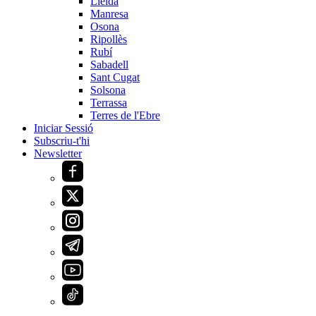
Lleida
Manresa
Osona
Ripollès
Rubí
Sabadell
Sant Cugat
Solsona
Terrassa
Terres de l'Ebre
Iniciar Sessió
Subscriu-t'hi
Newsletter