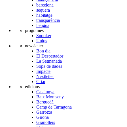
barcelona
sequera
habitatge
transparència
llengua
programes
Snooker
Úniqs
newsletter
Bon dia
El Despertador
La Setmanada
Sopa de dades
Impacte
Nextletter
Criar
edicions
Catalunya
Baix Montseny
Berguedà
Camp de Tarragona
Garrotxa
Girona
Granollers