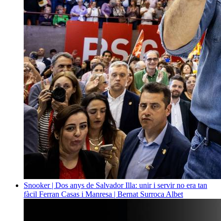
Snooker | Dos anys de Salvador Illa: unir i servir no era tan
fàcil
Ferran Casas i Manresa | Bernat Surroca Albet