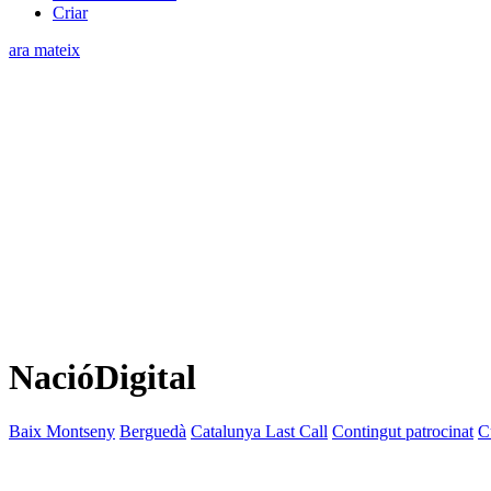
Criar
ara mateix
NacióDigital
Baix Montseny
Berguedà
Catalunya Last Call
Contingut patrocinat
C