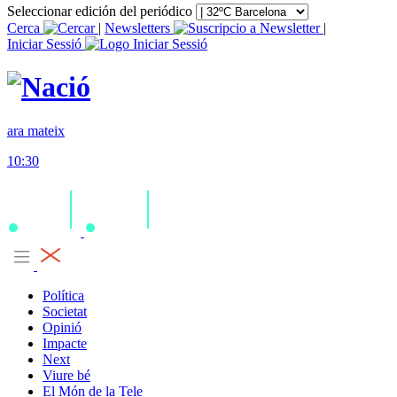
Seleccionar edición del periódico
Cerca
|
Newsletters
|
Iniciar Sessió
ara mateix
10:30
Política
Societat
Opinió
Impacte
Next
Viure bé
El Món de la Tele