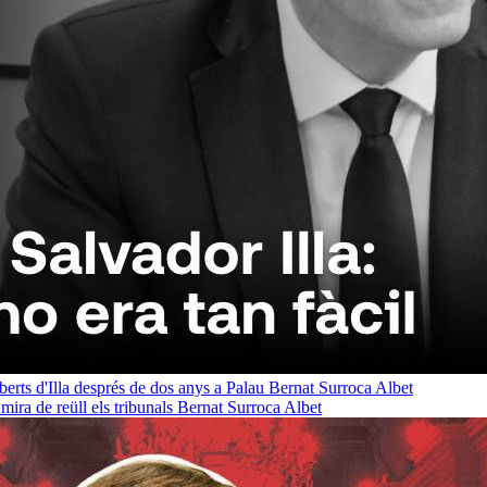
oberts d'Illa després de dos anys a Palau
Bernat Surroca Albet
ra de reüll els tribunals
Bernat Surroca Albet