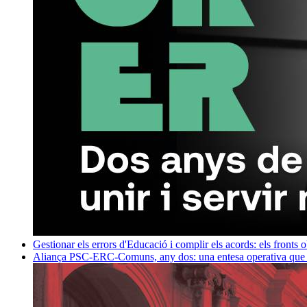
Gestionar els errors d'Educació i complir els acords: els fronts 
Aliança PSC-ERC-Comuns, any dos: una entesa operativa que mi