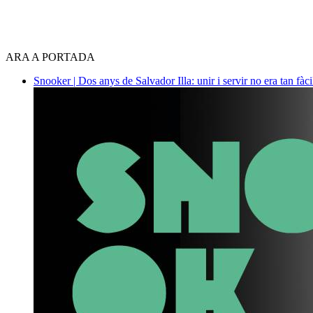
ARA A PORTADA
Snooker | Dos anys de Salvador Illa: unir i servir no era tan fàc