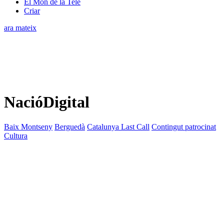
El Món de la Tele
Criar
ara mateix
NacióDigital
Baix Montseny
Berguedà
Catalunya Last Call
Contingut patrocinat
Cultura