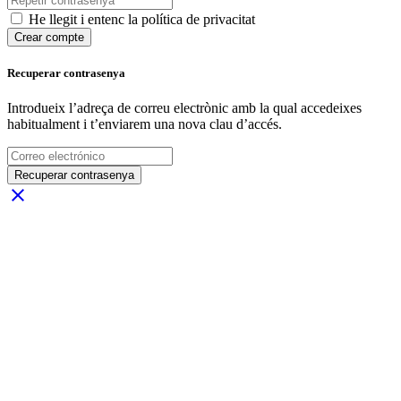
He llegit i entenc la política de privacitat
Crear compte
Recuperar contrasenya
Introdueix l’adreça de correu electrònic amb la qual accedeixes
habitualment i t’enviarem una nova clau d’accés.
Recuperar contrasenya
close