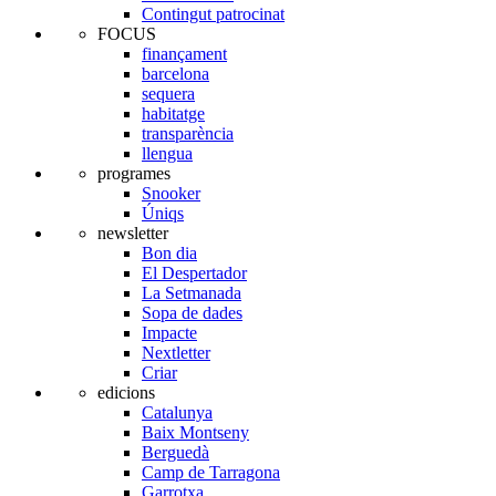
Contingut patrocinat
FOCUS
finançament
barcelona
sequera
habitatge
transparència
llengua
programes
Snooker
Úniqs
newsletter
Bon dia
El Despertador
La Setmanada
Sopa de dades
Impacte
Nextletter
Criar
edicions
Catalunya
Baix Montseny
Berguedà
Camp de Tarragona
Garrotxa