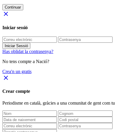
Continuar
close
Iniciar sessió
Iniciar Sessió
Has oblidat la contrasenya?
No tens compte a Nació?
Crea'n un gratis
close
Crear compte
Periodisme
en català
, gràcies a una comunitat de gent com tu