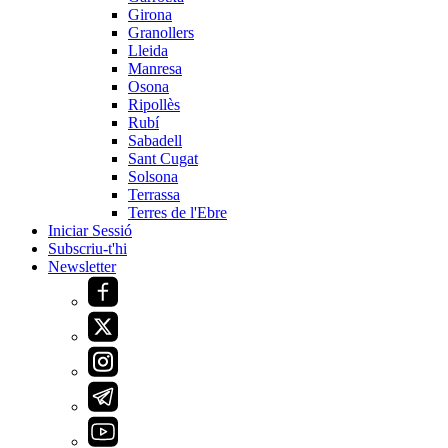
Girona
Granollers
Lleida
Manresa
Osona
Ripollès
Rubí
Sabadell
Sant Cugat
Solsona
Terrassa
Terres de l'Ebre
Iniciar Sessió
Subscriu-t'hi
Newsletter