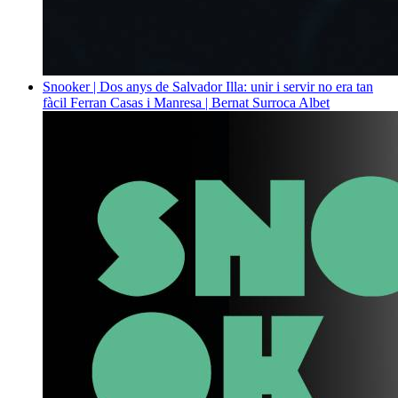
Snooker | Dos anys de Salvador Illa: unir i servir no era tan
fàcil
Ferran Casas i Manresa | Bernat Surroca Albet