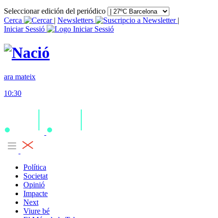
Seleccionar edición del periódico
Cerca
|
Newsletters
|
Iniciar Sessió
ara mateix
10:30
Política
Societat
Opinió
Impacte
Next
Viure bé