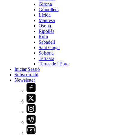
Girona
Granollers
Lleida
Manresa
Osona
Ripollès
Rubí
Sabadell
Sant Cugat
Solsona
Terrassa
Terres de l'Ebre
Iniciar Sessió
Subscriu-t'hi
Newsletter