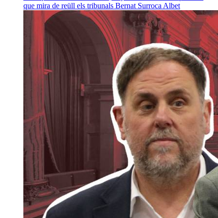
que mira de reüll els tribunals
Bernat Surroca Albet