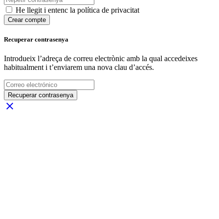
He llegit i entenc la política de privacitat
Crear compte
Recuperar contrasenya
Introdueix l’adreça de correu electrònic amb la qual accedeixes
habitualment i t’enviarem una nova clau d’accés.
Recuperar contrasenya
close