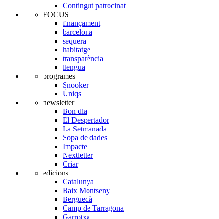
Contingut patrocinat
FOCUS
finançament
barcelona
sequera
habitatge
transparència
llengua
programes
Snooker
Úniqs
newsletter
Bon dia
El Despertador
La Setmanada
Sopa de dades
Impacte
Nextletter
Criar
edicions
Catalunya
Baix Montseny
Berguedà
Camp de Tarragona
Garrotxa