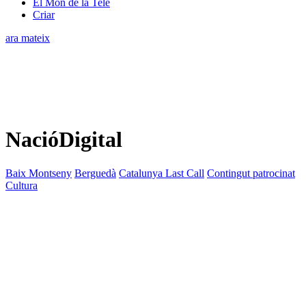
El Món de la Tele
Criar
ara mateix
NacióDigital
Baix Montseny
Berguedà
Catalunya Last Call
Contingut patrocinat
Cultura