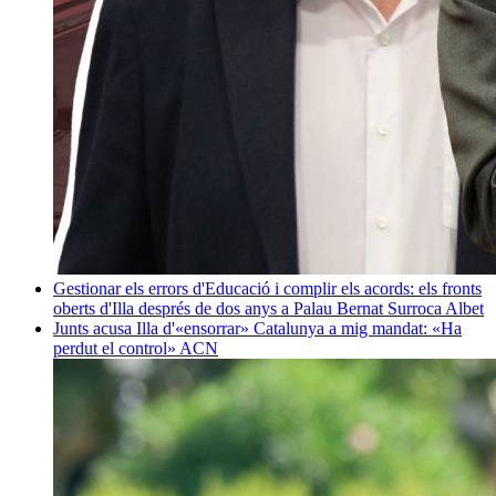
Gestionar els errors d'Educació i complir els acords: els fronts
oberts d'Illa després de dos anys a Palau
Bernat Surroca Albet
Junts acusa Illa d'«ensorrar» Catalunya a mig mandat: «Ha
perdut el control»
ACN