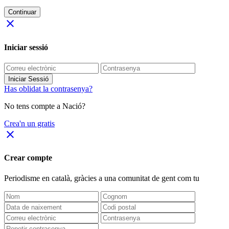
Continuar
close
Iniciar sessió
Iniciar Sessió
Has oblidat la contrasenya?
No tens compte a Nació?
Crea'n un gratis
close
Crear compte
Periodisme
en català
, gràcies a una comunitat de gent com tu