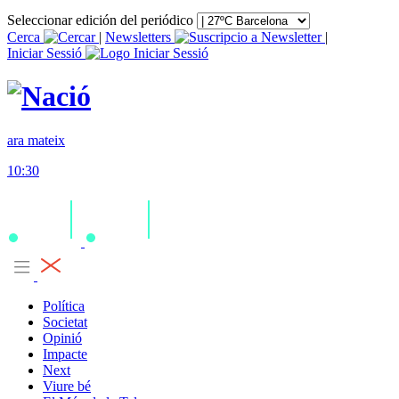
Seleccionar edición del periódico
Cerca
|
Newsletters
|
Iniciar Sessió
ara mateix
10:30
Política
Societat
Opinió
Impacte
Next
Viure bé