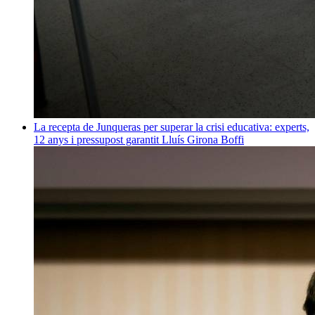
La recepta de Junqueras per superar la crisi educativa: experts,
12 anys i pressupost garantit
Lluís Girona Boffi