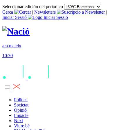
Seleccionar edición del periódico
Cerca
|
Newsletters
|
Iniciar Sessió
ara mateix
10:30
Política
Societat
Opinió
Impacte
Next
Viure bé