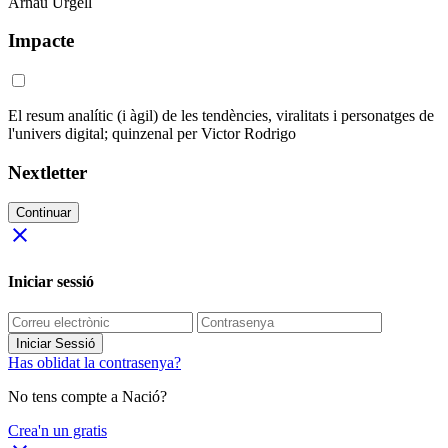
Arnau Urgell
Impacte
El resum analític (i àgil) de les tendències, viralitats i personatges de
l'univers digital; quinzenal per Victor Rodrigo
Nextletter
Continuar
close
Iniciar sessió
Iniciar Sessió
Has oblidat la contrasenya?
No tens compte a Nació?
Crea'n un gratis