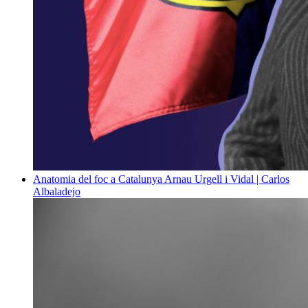
Anatomia del foc a Catalunya
Arnau Urgell i Vidal | Carlos
Albaladejo