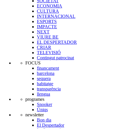
SOCIETAT
ECONOMIA
CULTURA
INTERNACIONAL
ESPORTS
IMPACTE
NEXT
VIURE BE
EL DESPERTADOR
CRIAR
TELEVISIÓ
Contingut patrocinat
FOCUS
finançament
barcelona
sequera
habitatge
transparència
llengua
programes
Snooker
Úniqs
newsletter
Bon dia
El Despertador