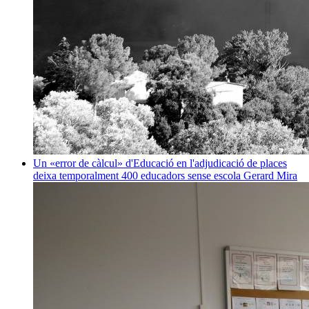
Un «error de càlcul» d'Educació en l'adjudicació de places
deixa temporalment 400 educadors sense escola
Gerard Mira