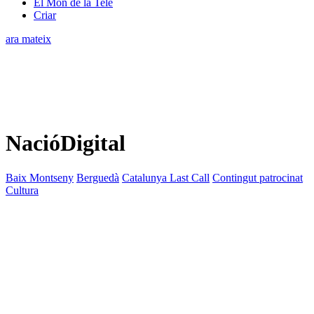
El Món de la Tele
Criar
ara mateix
NacióDigital
Baix Montseny
Berguedà
Catalunya Last Call
Contingut patrocinat
Cultura