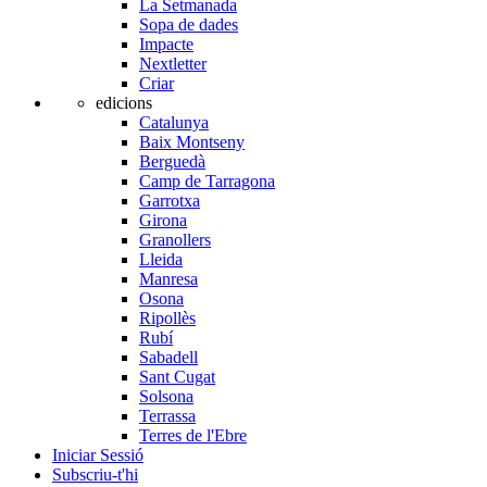
La Setmanada
Sopa de dades
Impacte
Nextletter
Criar
edicions
Catalunya
Baix Montseny
Berguedà
Camp de Tarragona
Garrotxa
Girona
Granollers
Lleida
Manresa
Osona
Ripollès
Rubí
Sabadell
Sant Cugat
Solsona
Terrassa
Terres de l'Ebre
Iniciar Sessió
Subscriu-t'hi