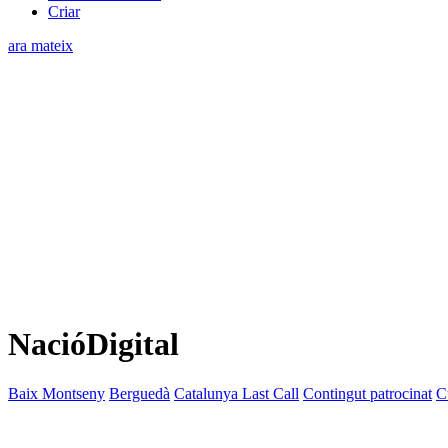
Criar
ara mateix
NacióDigital
Baix Montseny
Berguedà
Catalunya Last Call
Contingut patrocinat
C