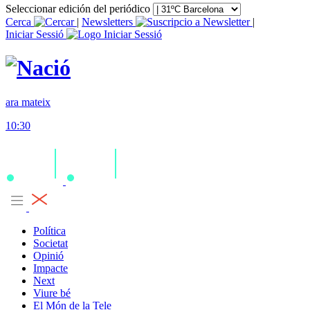
Seleccionar edición del periódico
Cerca
|
Newsletters
|
Iniciar Sessió
ara mateix
10:30
Política
Societat
Opinió
Impacte
Next
Viure bé
El Món de la Tele