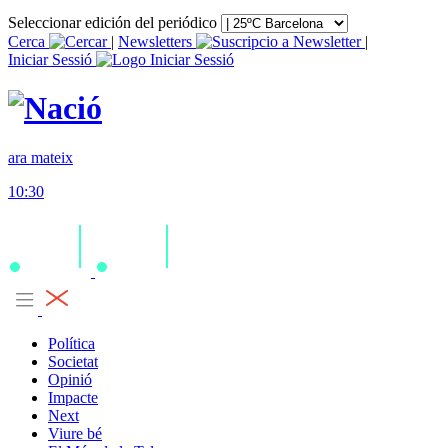
Seleccionar edición del periódico
Cerca
|
Newsletters
|
Iniciar Sessió
ara mateix
10:30
Política
Societat
Opinió
Impacte
Next
Viure bé