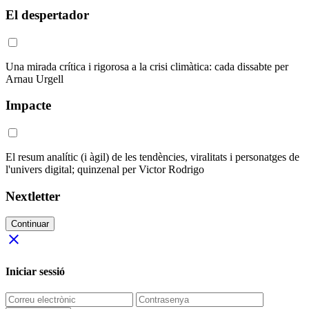
El despertador
Una mirada crítica i rigorosa a la crisi climàtica: cada dissabte per
Arnau Urgell
Impacte
El resum analític (i àgil) de les tendències, viralitats i personatges de
l'univers digital; quinzenal per Victor Rodrigo
Nextletter
Continuar
close
Iniciar sessió