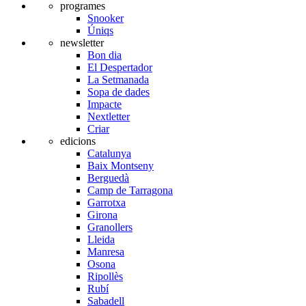
programes
Snooker
Úniqs
newsletter
Bon dia
El Despertador
La Setmanada
Sopa de dades
Impacte
Nextletter
Criar
edicions
Catalunya
Baix Montseny
Berguedà
Camp de Tarragona
Garrotxa
Girona
Granollers
Lleida
Manresa
Osona
Ripollès
Rubí
Sabadell