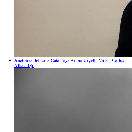
Anatomia del foc a Catalunya
Arnau Urgell i Vidal | Carlos
Albaladejo