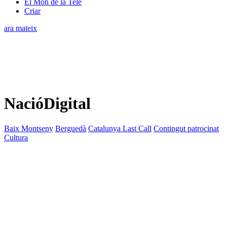
El Món de la Tele
Criar
ara mateix
NacióDigital
Baix Montseny
Berguedà
Catalunya Last Call
Contingut patrocinat
Cultura