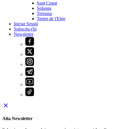
Sant Cugat
Solsona
Terrassa
Terres de l'Ebre
Iniciar Sessió
Subscriu-t'hi
Newsletter
close
Alta Newsletter