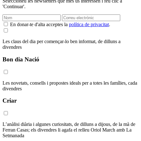
Seleccioneu les newsletters que més us interessen i feu clic a
'Continuar'.
En donar-te d'alta acceptes la
política de privacitat
.
Les claus del dia per començar-lo ben informat, de dilluns a
divendres
Bon dia Nació
Les novetats, consells i propostes ideals per a totes les famílies, cada
divendres
Criar
L’anàlisi diària i algunes curiositats, de dilluns a dijous, de la mà de
Ferran Casas; els divendres li agafa el relleu Oriol March amb La
Setmanada