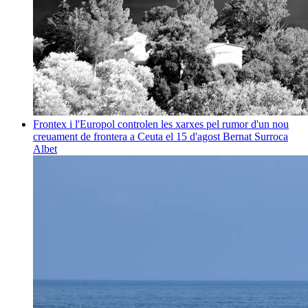
Frontex i l'Europol controlen les xarxes pel rumor d'un nou
creuament de frontera a Ceuta el 15 d'agost
Bernat Surroca
Albet