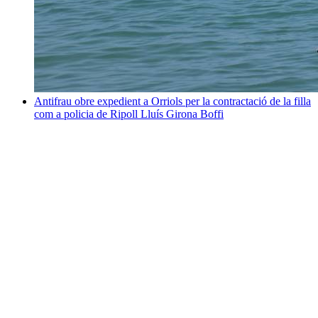
Antifrau obre expedient a Orriols per la contractació de la filla
com a policia de Ripoll
Lluís Girona Boffi