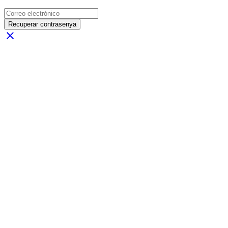
Recuperar contrasenya
close