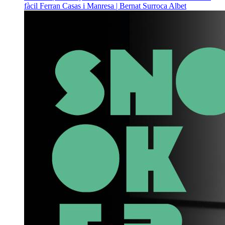
fàcil
Ferran Casas i Manresa | Bernat Surroca Albet