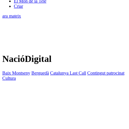
El Món de la Tele
Criar
ara mateix
NacióDigital
Baix Montseny
Berguedà
Catalunya Last Call
Contingut patrocinat
Cultura