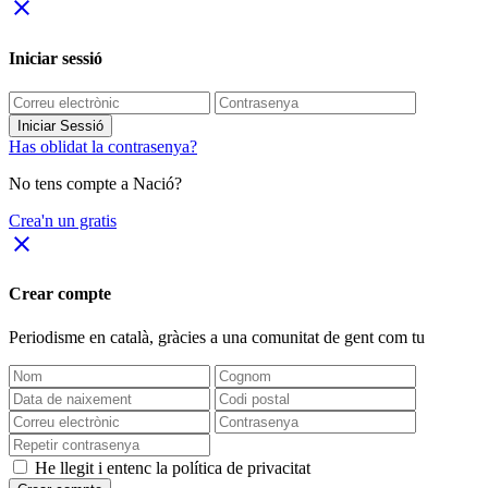
close
Iniciar sessió
Iniciar Sessió
Has oblidat la contrasenya?
No tens compte a Nació?
Crea'n un gratis
close
Crear compte
Periodisme
en català
, gràcies a una comunitat de gent com tu
He llegit i entenc la política de privacitat