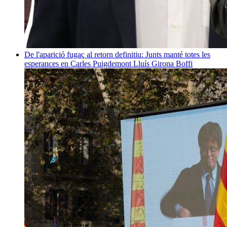
De l'aparició fugaç al retorn definitiu: Junts manté totes les
esperances en Carles Puigdemont
Lluís Girona Boffi