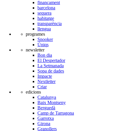
finançament
barcelona
sequera
habitatge
transparència
llengua
programes
Snooker
Úniqs
newsletter
Bon dia
El Despertador
La Setmanada
Sopa de dades
Impacte
Nextletter
Criar
edicions
Catalunya
Baix Montseny
Berguedà
Camp de Tarragona
Garrotxa
Girona
Granollers