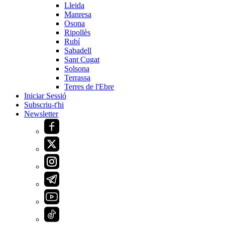
Lleida
Manresa
Osona
Ripollès
Rubí
Sabadell
Sant Cugat
Solsona
Terrassa
Terres de l'Ebre
Iniciar Sessió
Subscriu-t'hi
Newsletter