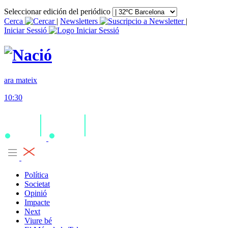
Seleccionar edición del periódico
Cerca
|
Newsletters
|
Iniciar Sessió
ara mateix
10:30
Política
Societat
Opinió
Impacte
Next
Viure bé