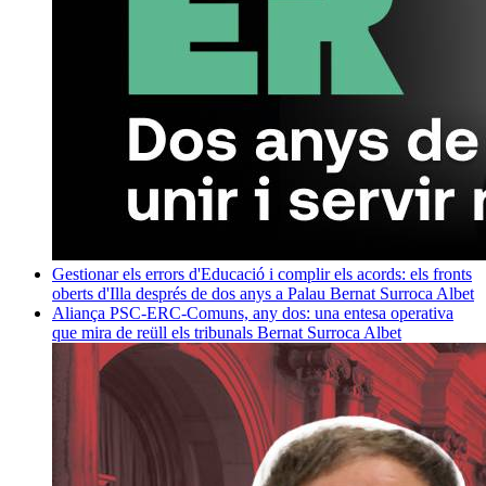
Gestionar els errors d'Educació i complir els acords: els fronts
oberts d'Illa després de dos anys a Palau
Bernat Surroca Albet
Aliança PSC-ERC-Comuns, any dos: una entesa operativa
que mira de reüll els tribunals
Bernat Surroca Albet