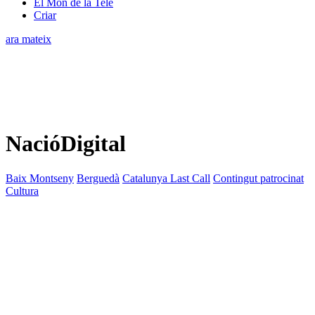
El Món de la Tele
Criar
ara mateix
NacióDigital
Baix Montseny
Berguedà
Catalunya Last Call
Contingut patrocinat
Cultura