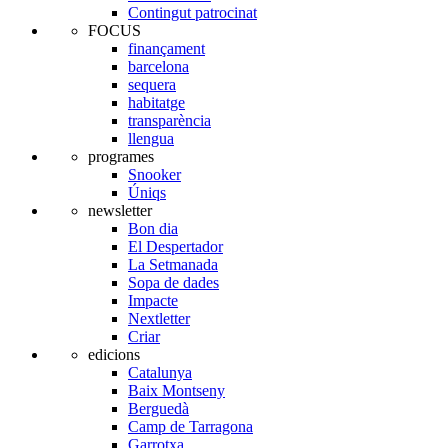
Contingut patrocinat
FOCUS
finançament
barcelona
sequera
habitatge
transparència
llengua
programes
Snooker
Úniqs
newsletter
Bon dia
El Despertador
La Setmanada
Sopa de dades
Impacte
Nextletter
Criar
edicions
Catalunya
Baix Montseny
Berguedà
Camp de Tarragona
Garrotxa