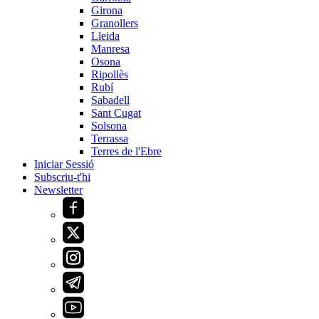
Girona
Granollers
Lleida
Manresa
Osona
Ripollès
Rubí
Sabadell
Sant Cugat
Solsona
Terrassa
Terres de l'Ebre
Iniciar Sessió
Subscriu-t'hi
Newsletter