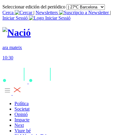
Seleccionar edición del periódico
Cerca
|
Newsletters
|
Iniciar Sessió
ara mateix
10:30
Política
Societat
Opinió
Impacte
Next
Viure bé