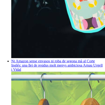
Ni Amazon sense envasos ni roba de segona mà al Corte
Inglés: una llei de residus molt menys ambiciosa
Arnau Urgell
i Vidal