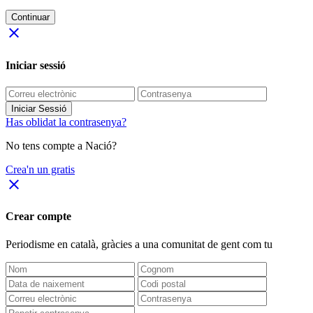
Continuar
close
Iniciar sessió
Iniciar Sessió
Has oblidat la contrasenya?
No tens compte a Nació?
Crea'n un gratis
close
Crear compte
Periodisme
en català
, gràcies a una comunitat de gent com tu