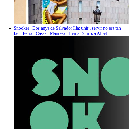
Snooker | Dos anys de Salvador Illa: unir i servir no era tan
fàcil
Ferran Casas i Manresa | Bernat Surroca Albet