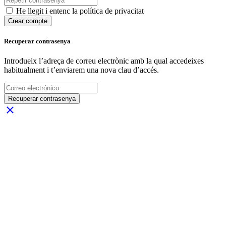
He llegit i entenc la política de privacitat
Crear compte
Recuperar contrasenya
Introdueix l’adreça de correu electrònic amb la qual accedeixes
habitualment i t’enviarem una nova clau d’accés.
Recuperar contrasenya
close