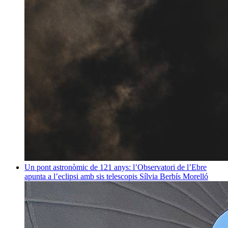
Un pont astronòmic de 121 anys: l’Observatori de l’Ebre
apunta a l’eclipsi amb sis telescopis
Sílvia Berbís Morelló