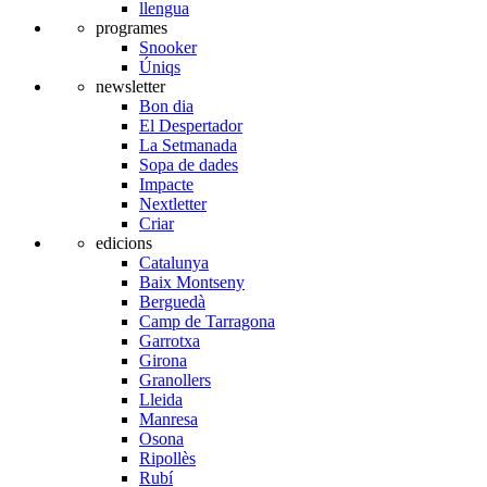
llengua
programes
Snooker
Úniqs
newsletter
Bon dia
El Despertador
La Setmanada
Sopa de dades
Impacte
Nextletter
Criar
edicions
Catalunya
Baix Montseny
Berguedà
Camp de Tarragona
Garrotxa
Girona
Granollers
Lleida
Manresa
Osona
Ripollès
Rubí