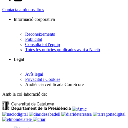
Contacta amb nosaltres
Informació corporativa
Reconeixements
Publicitat
Consulta tot l'equip
Totes les notícies publicades avui a Nació
Legal
Avís legal
Privacitat i Cookies
Audiència certificada ComScore
Amb la col·laboració de: