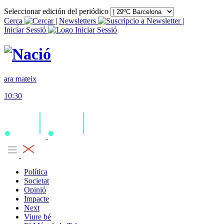
Seleccionar edición del periódico
Cerca
|
Newsletters
|
Iniciar Sessió
ara mateix
10:30
Política
Societat
Opinió
Impacte
Next
Viure bé