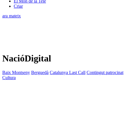
El Món de la Tele
Criar
ara mateix
NacióDigital
Baix Montseny
Berguedà
Catalunya Last Call
Contingut patrocinat
Cultura