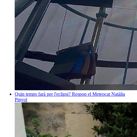
Quin temps farà per l'eclipsi? Respon el Meteocat
Natàlia
Pinyol