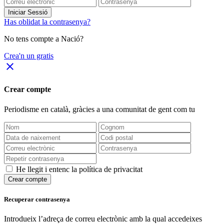
Iniciar Sessió
Has oblidat la contrasenya?
No tens compte a Nació?
Crea'n un gratis
close
Crear compte
Periodisme
en català
, gràcies a una comunitat de gent com tu
He llegit i entenc la política de privacitat
Crear compte
Recuperar contrasenya
Introdueix l’adreça de correu electrònic amb la qual accedeixes