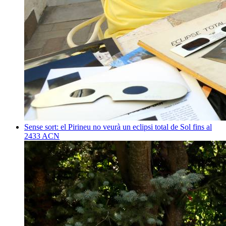
Sense sort: el Pirineu no veurà un eclipsi total de Sol fins al
2433
ACN