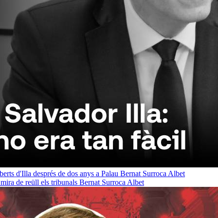
oberts d'Illa després de dos anys a Palau
Bernat Surroca Albet
ra de reüll els tribunals
Bernat Surroca Albet