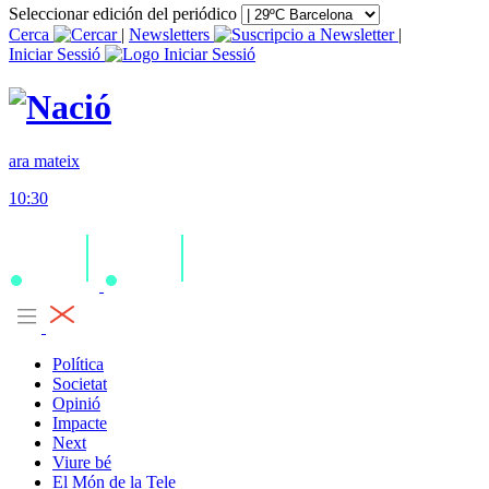
Seleccionar edición del periódico
Cerca
|
Newsletters
|
Iniciar Sessió
ara mateix
10:30
Política
Societat
Opinió
Impacte
Next
Viure bé
El Món de la Tele