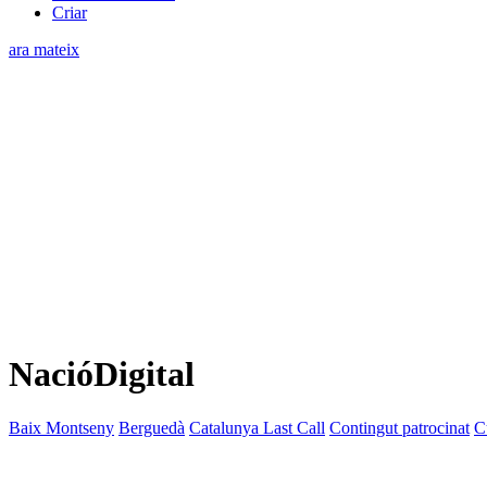
Criar
ara mateix
NacióDigital
Baix Montseny
Berguedà
Catalunya Last Call
Contingut patrocinat
C