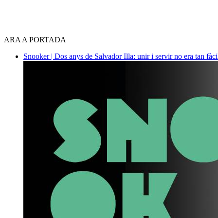
ARA A PORTADA
Snooker | Dos anys de Salvador Illa: unir i servir no era tan fàc