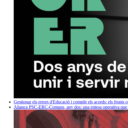
Gestionar els errors d'Educació i complir els acords: els fronts 
Aliança PSC-ERC-Comuns, any dos: una entesa operativa que mi