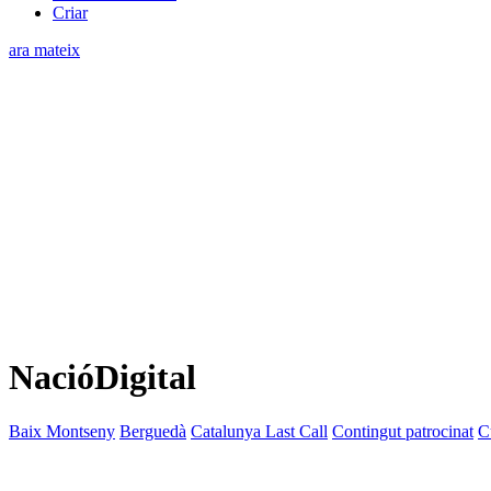
Criar
ara mateix
NacióDigital
Baix Montseny
Berguedà
Catalunya Last Call
Contingut patrocinat
C