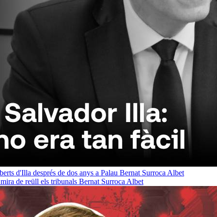
oberts d'Illa després de dos anys a Palau
Bernat Surroca Albet
ra de reüll els tribunals
Bernat Surroca Albet