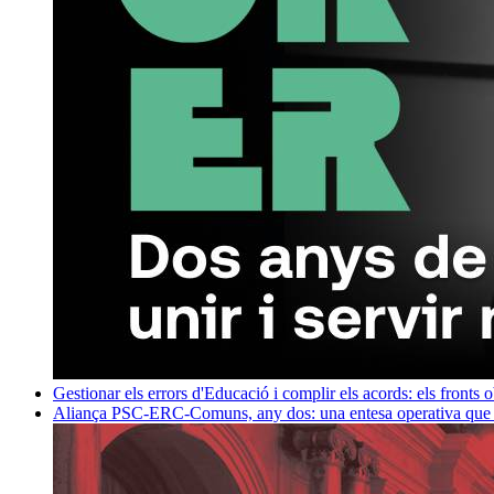
Gestionar els errors d'Educació i complir els acords: els fronts 
Aliança PSC-ERC-Comuns, any dos: una entesa operativa que mi