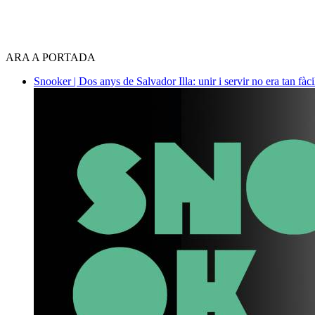
ARA A PORTADA
Snooker | Dos anys de Salvador Illa: unir i servir no era tan fàc