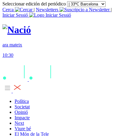
Seleccionar edición del periódico
Cerca
|
Newsletters
|
Iniciar Sessió
ara mateix
10:30
Política
Societat
Opinió
Impacte
Next
Viure bé
El Món de la Tele