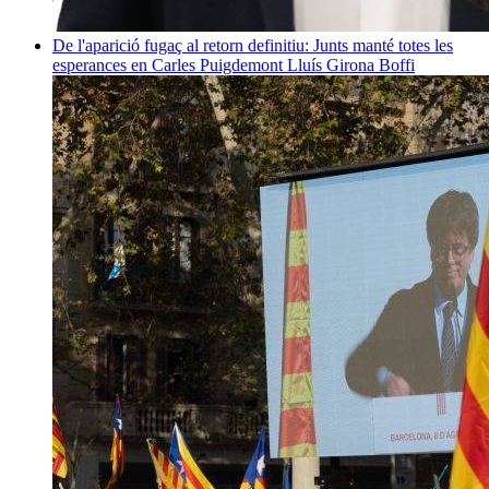
De l'aparició fugaç al retorn definitiu: Junts manté totes les
esperances en Carles Puigdemont
Lluís Girona Boffi