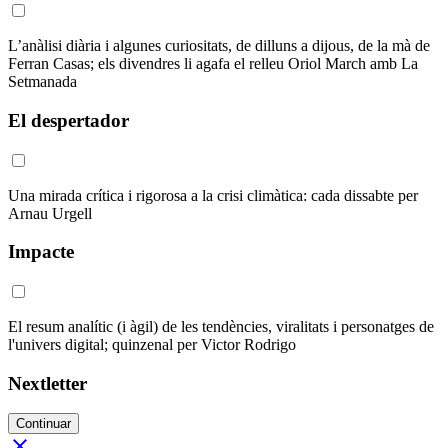
L’anàlisi diària i algunes curiositats, de dilluns a dijous, de la mà de
Ferran Casas; els divendres li agafa el relleu Oriol March amb La
Setmanada
El despertador
Una mirada crítica i rigorosa a la crisi climàtica: cada dissabte per
Arnau Urgell
Impacte
El resum analític (i àgil) de les tendències, viralitats i personatges de
l'univers digital; quinzenal per Victor Rodrigo
Nextletter
Continuar
close