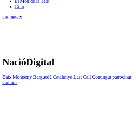
El Món de la Tele
Criar
ara mateix
NacióDigital
Baix Montseny
Berguedà
Catalunya Last Call
Contingut patrocinat
Cultura