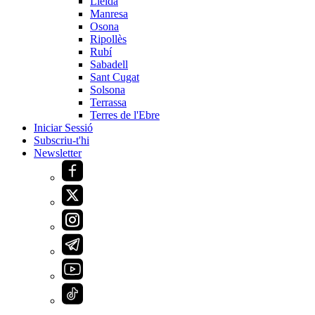
Lleida
Manresa
Osona
Ripollès
Rubí
Sabadell
Sant Cugat
Solsona
Terrassa
Terres de l'Ebre
Iniciar Sessió
Subscriu-t'hi
Newsletter