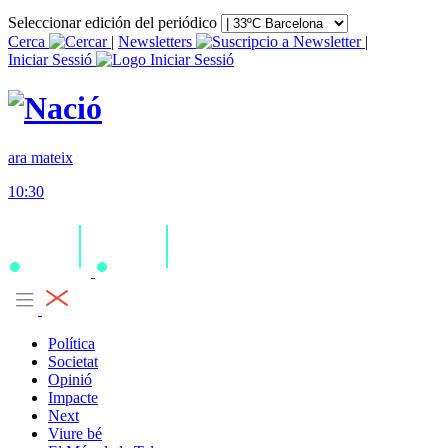
Seleccionar edición del periódico
Cerca
|
Newsletters
|
Iniciar Sessió
ara mateix
10:30
Política
Societat
Opinió
Impacte
Next
Viure bé