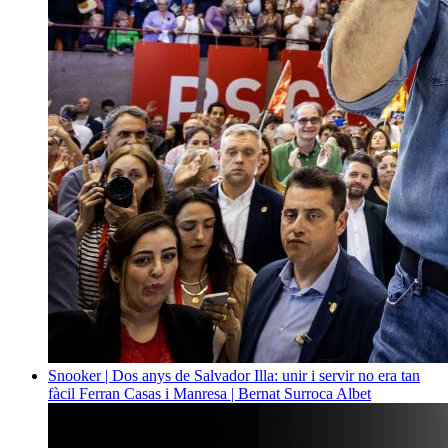
Snooker | Dos anys de Salvador Illa: unir i servir no era tan
fàcil
Ferran Casas i Manresa | Bernat Surroca Albet