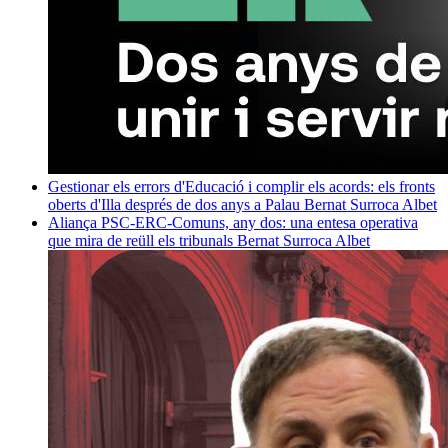
Gestionar els errors d'Educació i complir els acords: els fronts
oberts d'Illa després de dos anys a Palau
Bernat Surroca Albet
Aliança PSC-ERC-Comuns, any dos: una entesa operativa
que mira de reüll els tribunals
Bernat Surroca Albet