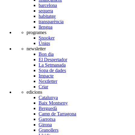
barcelona
sequera
habitatge
transparència
llengua
programes
Snooker
Úniqs
newsletter
Bon dia
El Despertador
La Setmanada
Sopa de dades
Impacte
Nextletter
Criar
edicions
Catalunya
Baix Montseny
Berguedà
Camp de Tarragona
Garrotxa
Girona
Granollers